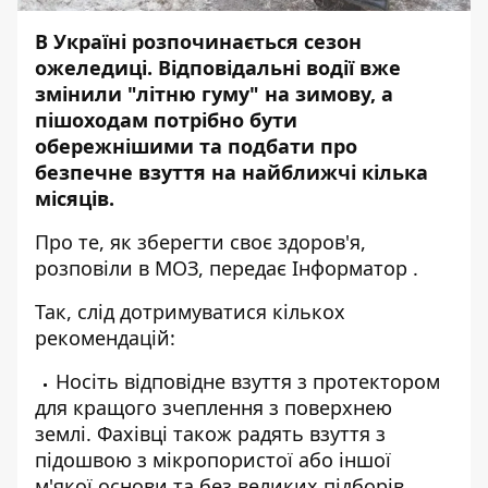
В Україні розпочинається сезон
ожеледиці. Відповідальні водії вже
змінили "літню гуму" на зимову, а
пішоходам потрібно бути
обережнішими та подбати про
безпечне взуття на найближчі кілька
місяців.
Про те, як зберегти своє здоров'я,
розповіли в
МОЗ
, передає
Інформатор
.
Так, слід дотримуватися кількох
рекомендацій:
Носіть відповідне взуття з протектором
для кращого зчеплення з поверхнею
землі. Фахівці також радять взуття з
підошвою з мікропористої або іншої
м'якої основи та без великих підборів.