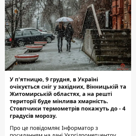
У п'ятницю, 9 грудня, в Україні
очікується сніг у західних, Вінницькій та
Житомирській областях, а на решті
території буде мінлива хмарність.
Стовпчики термометрів покажуть до - 4
градусів морозу.
Про це повідомляє
Інформатор
з
посиланням на дані
Укргідрометцентру
.