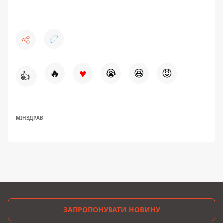
♥
🔥
😭
😆
😡
👍
МІНЗДРАВ
ЗАПРОПОНУВАТИ НОВИНУ