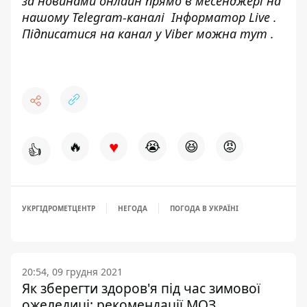
за новинами онлайн прямо в месенджері на
нашому Telegram-каналі
Інформатор Live
.
Підписатися на канал у Viber можна
тут
.
♥
🔥
😭
😆
😡
👍
УКРГІДРОМЕТЦЕНТР
НЕГОДА
ПОГОДА В УКРАЇНІ
20:54, 09 грудня 2021
Як зберегти здоров'я під час зимової
ожеледиці: рекомендації МОЗ