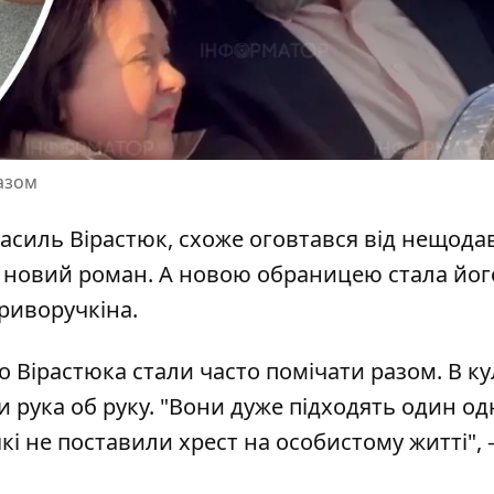
разом
Василь Вірастюк, схоже оговтався від нещода
же новий роман. А новою обраницею стала йог
Криворучкіна
.
го Вірастюка стали часто помічати разом. В к
рука об руку. "Вони дуже підходять один од
які не поставили хрест на особистому житті",