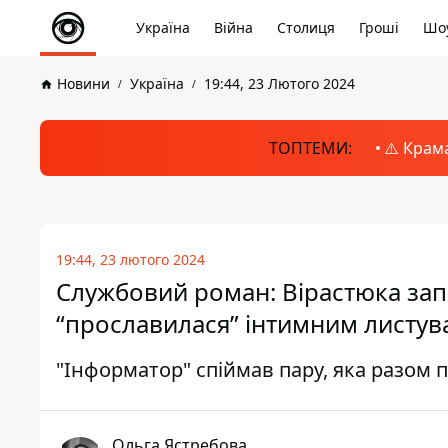
Україна
Війна
Столиця
Гроші
Шоу
Новини
Україна
19:44, 23 Лютого 2024
ТОПТЕМИ:
⚠️ Крам
19:44, 23 лютого 2024
Службовий роман: Вірастюка запі
“прославилася” інтимним листув
"Інформатор" спіймав пару, яка разом 
Ольга Ястребова