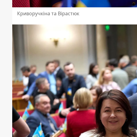
Криворучкіна та Вірастюк