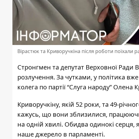
Вірастюк та Криворучкіна після роботи поїхали 
Стронгмен та депутат Верховної Ради 
розлучення. За чутками, у політика в
колега по партії
“Слуга народу” Олена 
Криворучкіну, якій 52 роки, та 49-річно
кажусь, що вони зблизилися, працюючи 
на одній хвилі. Обидва одинокі серця, 
наше джерело в парламенті.