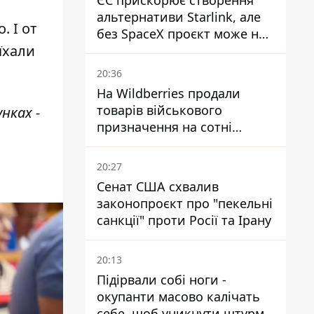
ЄС прискорює створення
альтернативи Starlink, але
. І от
без SpaceX проєкт може не
їхали
обійтися
20:36
На Wildberries продали
товарів військового
нках -
призначення на сотні
мільйонів, але удари ЗСУ
змінили ситуацію
20:27
Сенат США схвалив
законопроєкт про "пекельні
санкції" проти Росії та Ірану
20:13
Підірвали собі ноги -
окупанти масово калічать
себе, щоб уникнути штурмів