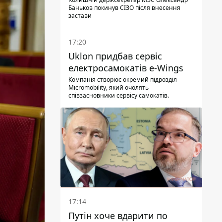
Баньков покинув СІЗО після внесення
застави
17:20
Uklon придбав сервіс
електросамокатів e-Wings
Компанія створює окремий підрозділ
Micromobility, який очолять
співзасновники сервісу самокатів.
17:14
Путін хоче вдарити по