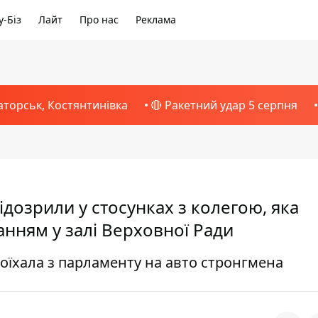
-Біз
Лайт
Про нас
Реклама
аторськ, Костянтинівка
🔴 Ракетний удар 5 серпня
дозрили у стосунках з колегою, яка
анням у залі Верховної Ради
поїхала з парламенту на авто стронгмена