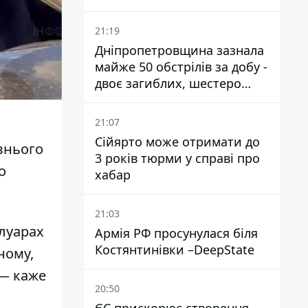
21:19
Дніпропетровщина зазнала
майже 50 обстрілів за добу -
двоє загиблих, шестеро
постраждалих
21:07
Сійярто може отримати до
внього
3 років тюрми у справі про
о
хабар
21:03
улуарах
Армія РФ просунулася біля
Костянтинівки –DeepState
ному,
 — каже
20:50