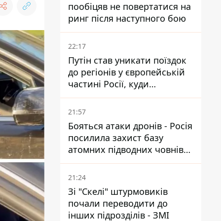
пообіцяв не повертатися на
ринг після наступного бою
22:17
Путін став уникати поїздок
до регіонів у європейській
частині Росії, куди
регулярно долітають дрони
21:57
Бояться атаки дронів - Росія
посилила захист базу
атомних підводних човнів
за 7400 км від України
21:24
Зі "Скелі" штурмовиків
почали переводити до
інших підрозділів - ЗМІ