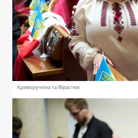
Криворучкіна та Вірастюк