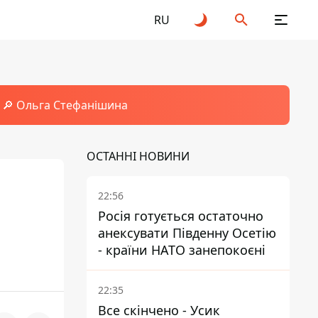
RU
🔎 Ольга Стефанішина
ОСТАННІ НОВИНИ
22:56
Росія готується остаточно
анексувати Південну Осетію
- країни НАТО занепокоєні
22:35
Все скінчено - Усик