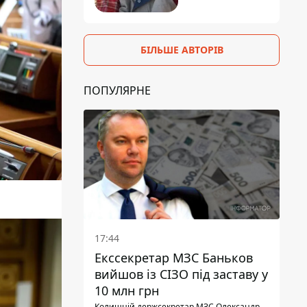
БІЛЬШЕ АВТОРІВ
ПОПУЛЯРНЕ
17:44
Екссекретар МЗС Баньков
вийшов із СІЗО під заставу у
10 млн грн
Колишній держсекретар МЗС Олександр