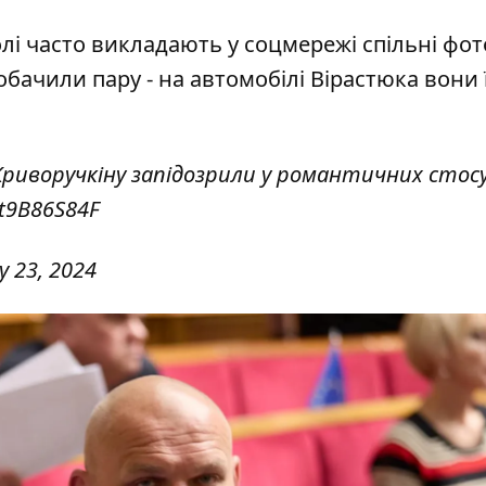
олі часто викладають у соцмережі спільні фото
бачили пару - на автомобілі Вірастюка вони 
риворучкіну запідозрили у романтичних стосу
bt9B86S84F
y 23, 2024