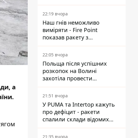
Reuters розкрили деталі
22:19 вчора
Наш гнів неможливо
виміряти - Fire Point
показав ракету з
загадковою позначкою 723
22:05 вчора
Польща після успішних
розкопок на Волині
захотіла провести
ексгумацію у нових місцях
ди, а
21:51 вчора
аїни.
У PUMA та Intertop кажуть
про дефіцит - ракети
спалили склади відомих
тягом
брендів
21:35 вчора