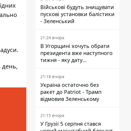
хідних
Військові будуть знищувати
пускові установки балістики
мально
- Зеленський
21:24 вчора
В Угорщині хочуть обрати
радуси.
президента вже наступного
тижня - яку дату
 день,
пропонують
21:18 вчора
Україна остаточно без
ракет до Patriot - Трамп
відмовив Зеленському
21:15 вчора
У Грузії 5 серпня стався
новий масштабний блекаут