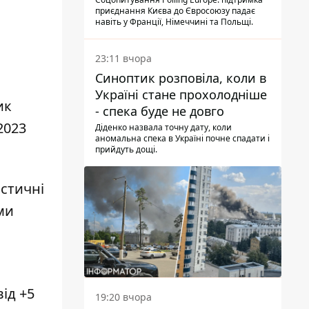
опитування
приєднання Києва до Євросоюзу падає
навіть у Франції, Німеччині та Польщі.
23:11 вчора
Синоптик розповіла, коли в
Україні стане прохолодніше
ик
- спека буде не довго
2023
Діденко назвала точну дату, коли
аномальна спека в Україні почне спадати і
прийдуть дощі.
истичні
ми
ід +5
19:20 вчора