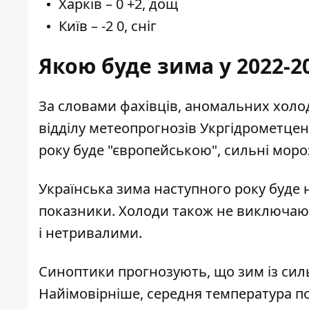
Харків – 0 +2, дощ
Київ – -2 0, сніг
Якою буде зима у 2022-2
За словами фахівців, аномальних холод
відділу метеопрогнозів Укргідрометце
року буде "європейською", сильні моро
Українська зима наступного року буде 
показники. Холоди також не виключаю
і нетривалими.
Синоптики прогнозують, що зим із сил
Найімовірніше, середня температура по