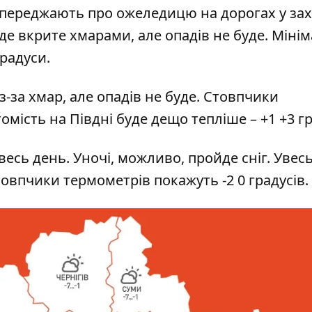
опереджають про ожеледицю на дорогах у за
уде вкрите хмарами, але опадів не буде. Міні
градуси.
з-за хмар, але опадів не буде. Стовпчики
омість на Півдні буде дещо тепліше – +1 +3 г
есь день. Уночі, можливо, пройде сніг. Увесь
овпчики термометрів покажуть -2 0 градусів.