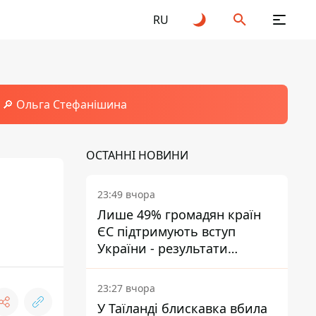
RU
🔎 Ольга Стефанішина
ОСТАННІ НОВИНИ
23:49 вчора
Лише 49% громадян країн
ЄС підтримують вступ
України - результати
опитування
23:27 вчора
У Таїланді блискавка вбила