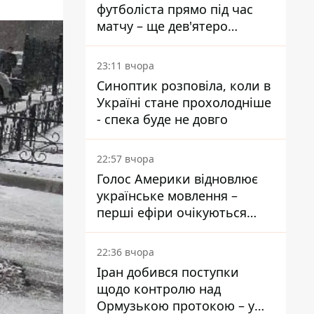
футболіста прямо під час
матчу – ще дев'ятеро
постраждали
23:11 вчора
Синоптик розповіла, коли в
Україні стане прохолодніше
- спека буде не довго
22:57 вчора
Голос Америки відновлює
українське мовлення –
перші ефіри очікуються
наступного тижня
22:36 вчора
Іран добився поступки
щодо контролю над
Ормузькою протокою – у