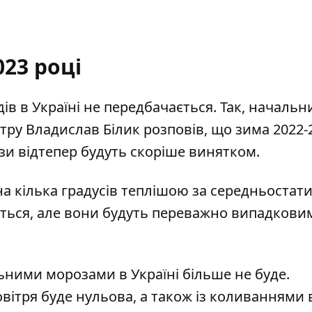
023 році
ів в Україні не передбачається. Так, начальн
нтру Владислав Білик
розповів
, що зима 2022-
зи відтепер будуть скоріше винятком.
на кілька градусів теплішою за середньостат
ться, але вони будуть переважно випадкови
ьними морозами в Україні більше не буде.
вітря буде нульова, а також із коливаннями в