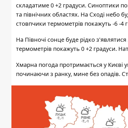
складатиме 0 +2 градуси. Синоптики п
та північних областях. На Сході небо б
стовпчики термометрів покажуть -6 -4 
На Півночі сонце буде рідко з'являтися 
термометрів покажуть 0 +2 градуси. Нат
Хмарна погода протримається у Києві ув
починаючи з ранку, мине без опадів. Ст