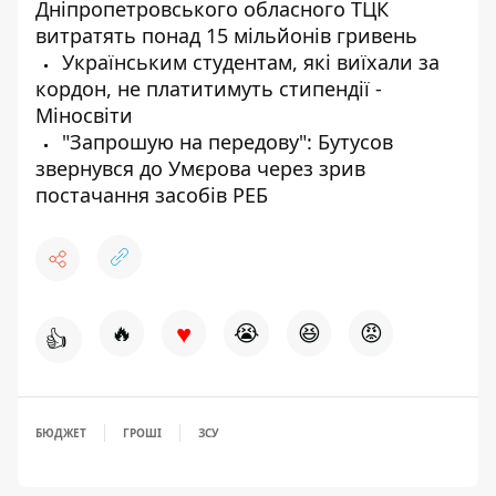
Дніпропетровського обласного ТЦК
витратять понад 15 мільйонів гривень
Українським студентам, які виїхали за
кордон, не платитимуть стипендії -
Міносвіти
"Запрошую на передову": Бутусов
звернувся до Умєрова через зрив
постачання засобів РЕБ
♥
🔥
😭
😆
😡
👍
БЮДЖЕТ
ГРОШІ
ЗСУ