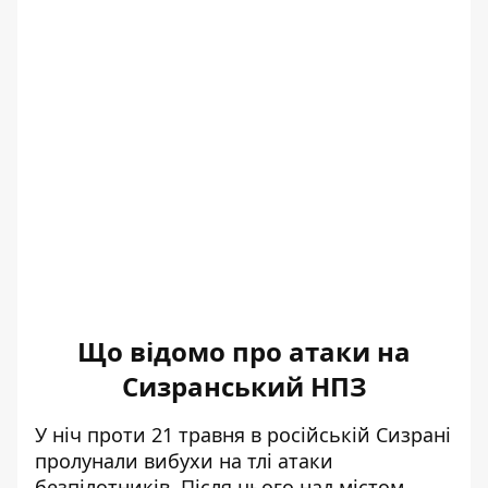
Що відомо про атаки на
Сизранський НПЗ
У ніч проти 21 травня в російській Сизрані
пролунали вибухи
на тлі атаки
безпілотників. Після цього над містом