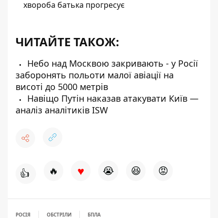
хвороба батька прогресує
ЧИТАЙТЕ ТАКОЖ:
Небо над Москвою закривають - у Росії
заборонять польоти малої авіації на
висоті до 5000 метрів
Навіщо Путін наказав атакувати Київ —
аналіз аналітиків ISW
♥
🔥
😭
😆
😡
👍
РОСІЯ
ОБСТРІЛИ
БПЛА