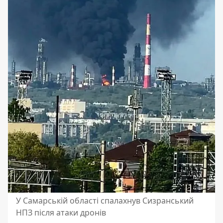
У Самарській області спалахнув Сизранський
НПЗ після атаки дронів