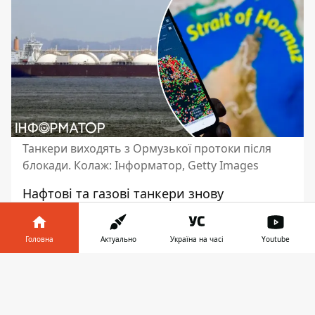
Танкери виходять з Ормузької протоки після
блокади. Колаж: Інформатор, Getty Images
Нафтові та газові танкери знову
рухаються через Ормузьку протоку -
вперше після майже трьох місяців
Головна
Актуально
Україна на часі
Youtube
вимушеного простою через
американсько-ізраїльсько-іранський
Інформатор у
Завантажити
конфлікт.
Раніше Іран двічі закривав
телефоні
👉
Ормузьку протоку
через звинувачення у
порушенні домовленостей про