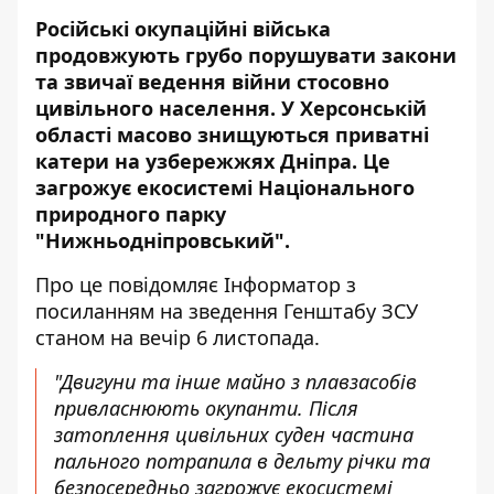
Російські окупаційні війська
продовжують грубо порушувати закони
та звичаї ведення війни стосовно
цивільного населення. У Херсонській
області масово знищуються приватні
катери на узбережжях Дніпра.
Це
загрожує екосистемі
Національного
природного парку
"Нижньодніпровський".
Про це повідомляє Інформатор з
посиланням на зведення
Генштабу ЗСУ
станом на вечір 6 листопада.
"Двигуни та інше майно з плавзасобів
привласнюють окупанти. Після
затоплення цивільних суден частина
пального потрапила в дельту річки та
безпосередньо загрожує екосистемі