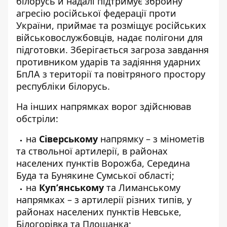
білорусь й надалі підтримує збройну
агресію російської федерації проти
України, приймає та розміщує російських
військовослужбовців, надає полігони для
підготовки. Зберігається загроза завдання
противником ударів та задіяння ударних
БпЛА з території та повітряного простору
республіки білорусь.
На інших напрямках ворог здійснював
обстріли:
на
Сіверському
напрямку – з мінометів
та ствольної артилерії, в районах
населених пунктів Ворожба, Середина
Буда та Бунякине Сумської області;
на
Куп’янському
та Лиманському
напрямках – з артилерії різних типів, у
районах населених пунктів Невське,
Білогорівка та Площанка;