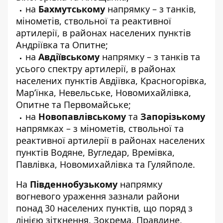
на
Бахмутському
напрямку – з танків,
мінометів, ствольної та реактивної
артилерії, в районах населених пунктів
Андріївка та Опитне;
на
Авдіївському
напрямку – з танків та
усього спектру артилерії, в районах
населених пунктів Авдіївка, Красногорівка,
Мар’їнка, Невельське, Новомихайлівка,
Опитне та Первомайське;
на
Новопавлівському
та
Запорізькому
напрямках – з мінометів, ствольної та
реактивної артилерії в районах населених
пунктів Водяне, Вугледар, Времівка,
Павлівка, Новомихайлівка та Гуляйполе.
На
Південнобузькому
напрямку
вогневого ураження зазнали райони
понад 30 населених пунктів, що поряд з
лінією зіткнення. Зокрема, Правдине,