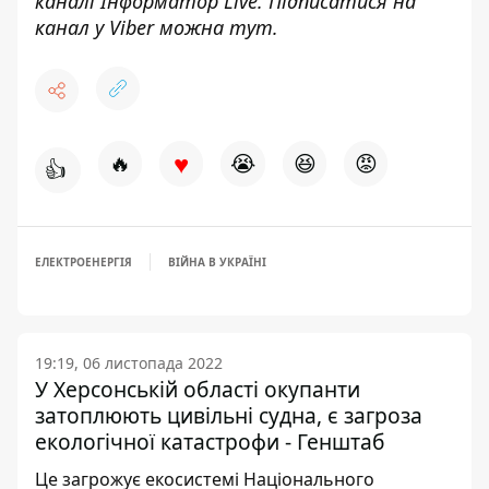
каналі
Інформатор Live
. Підписатися на
канал у Viber можна
тут
.
♥
🔥
😭
😆
😡
👍
ЕЛЕКТРОЕНЕРГІЯ
ВІЙНА В УКРАЇНІ
19:19, 06 листопада 2022
У Херсонській області окупанти
затоплюють цивільні судна, є загроза
екологічної катастрофи - Генштаб
Це загрожує екосистемі Національного