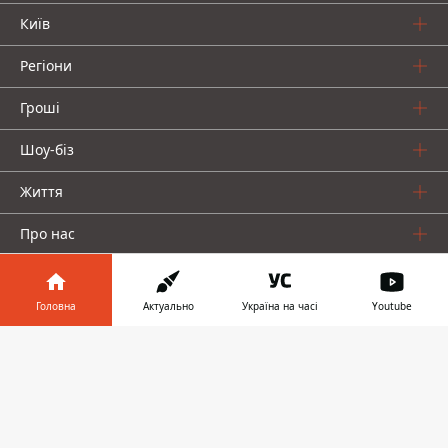
Київ
Регіони
Гроші
Шоу-біз
Життя
Про нас
Головна
Актуально
Україна на часі
Youtube
Інформатор у
Завантажити
телефоні
👉
Інформатор проекти
Столиця
Ваші фінанси
Авто
Geek