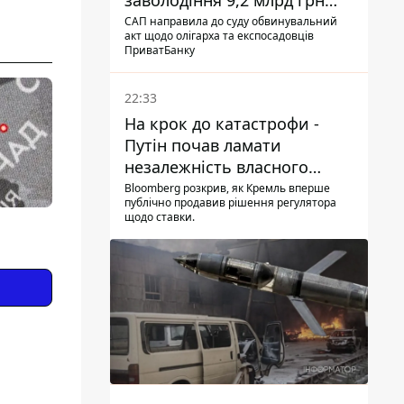
заволодіння 9,2 млрд грн
ПриватБанку скерували до
САП направила до суду обвинувальний
акт щодо олігарха та експосадовців
суду
ПриватБанку
22:33
На крок до катастрофи -
Путін почав ламати
незалежність власного
Центробанку, змусивши
Bloomberg розкрив, як Кремль вперше
публічно продавив рішення регулятора
знизити базову ставку
щодо ставки.