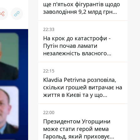
ще п'ятьох фігурантів щодо
заволодіння 9,2 млрд грн
ПриватБанку скерували до
суду
22:33
На крок до катастрофи -
Путін почав ламати
незалежність власного
Центробанку, змусивши
знизити базову ставку
22:15
Klavdia Petrivna розповіла,
скільки грошей витрачає на
життя в Києві та у що
вкладає мільйони
22:00
Президентом Угорщини
може стати герой мема
Гарольд, який приховує