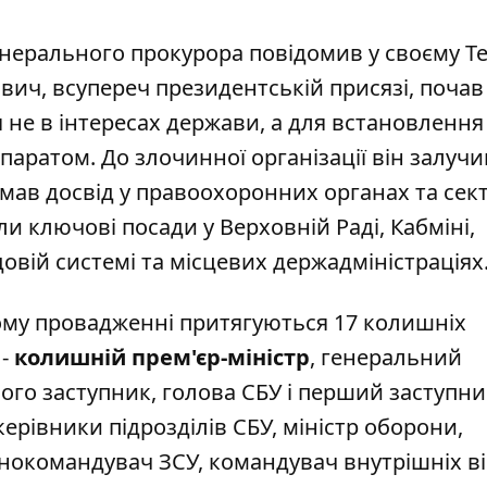
енерального прокурора
повідомив у своєму Te
ович, всупереч президентській присязі, почав
не в інтересах держави, а для встановлення
ратом. До злочинної організації він залучив
 мав досвід у правоохоронних органах та сек
и ключові посади у Верховній Раді, Кабміні,
удовій системі та місцевих держадміністраціях
ьому провадженні притягуються 17 колишніх
 -
колишній прем'єр-міністр
, генеральний
його заступник, голова СБУ і перший заступни
ерівники підрозділів СБУ, міністр оборони,
нокомандувач ЗСУ, командувач внутрішніх в