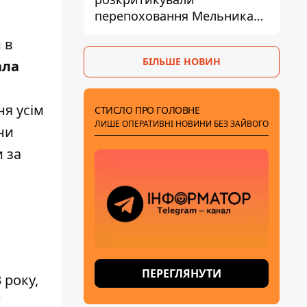
перепоховання Мельника
через ризик дипломатичної
 в
ізоляції
БІЛЬШЕ НОВИН
ала
ня усім
СТИСЛО ПРО ГОЛОВНЕ
ЛИШЕ ОПЕРАТИВНІ НОВИНИ БЕЗ ЗАЙВОГО
ни
и за
ПЕРЕГЛЯНУТИ
 року,