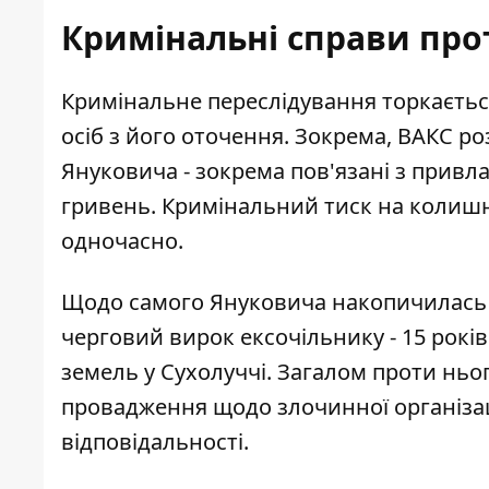
Кримінальні справи про
Кримінальне переслідування торкаєтьс
осіб з його оточення. Зокрема, ВАКС р
Януковича
- зокрема пов'язані з привл
гривень. Кримінальний тиск на колишн
одночасно.
Щодо самого Януковича накопичилась ц
черговий вирок ексочільнику
- 15 рокі
земель у Сухолуччі. Загалом проти ньо
провадження щодо злочинної організац
відповідальності.