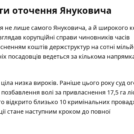
ти оточення Януковича
я не лише самого Януковича, а й широкого к
озглядав
корупційні справи чиновників часів
асненням коштів держструктур на сотні мільй
іх посадовців ведеться за кількома напрям
іла низка вироків. Раніше цього року
суд о
в позбавлення волі за привласнення 17,5 га л
го відкрито близько 10 кримінальних провадж
ії стане наступним кроком до повної