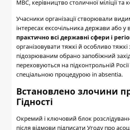
МВС, керівництво столичної міліції та 
Учасники організації створювали видим
інтересах ексочільника держави або у 
практично всі державні сфери і регі
організовувати тяжкі й особливо тяжкі
підозрюваним обрано запобіжний захід
переховуються на підконтрольній Росії 
спеціальною процедурою in absentia.
Встановлено злочини пр
Гідності
Окремий і ключовий блок розслідування
після відмови підписати Угоду про асоц