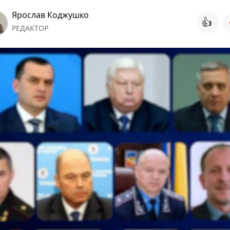
Ярослав Коджушко
👍
РЕДАКТОР