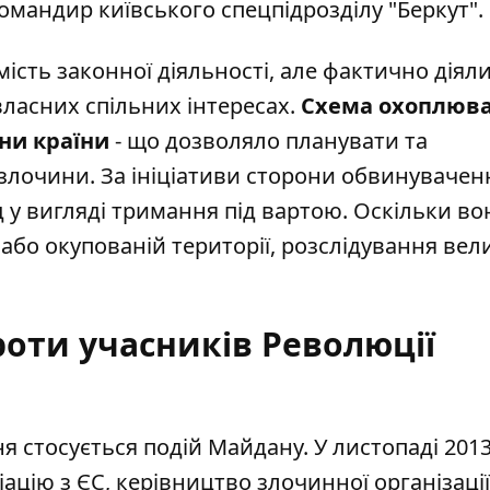
командир київського спецпідрозділу "Беркут".
ість законної діяльності, але фактично діяли
власних спільних інтересах.
Схема охоплюв
они країни
- що дозволяло планувати та
 злочини. За ініціативи сторони обвинувачен
 у вигляді тримання під вартою. Оскільки во
або окупованій території, розслідування вел
оти учасників Революції
 стосується подій Майдану. У листопаді 2013
іацію з ЄС, керівництво злочинної організації