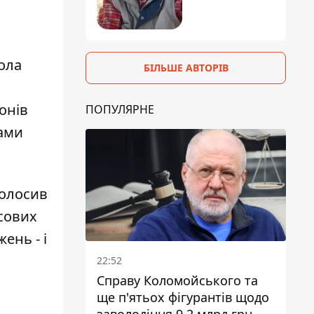
ола
БІЛЬШЕ АВТОРІВ
онів
ПОПУЛЯРНЕ
ками
голосив
ісових
ень - і
22:52
Справу Коломойського та
ще п'ятьох фігурантів щодо