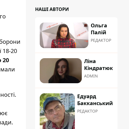
НАШІ АВТОРИ
го
Ольга
Палій
РЕДАКТОР
оборони
 18-20
 20
Ліна
Кіндратюк
римали
ADMIN
ності.
Едуард
Бакканський
РЕДАКТОР
лює
лади.