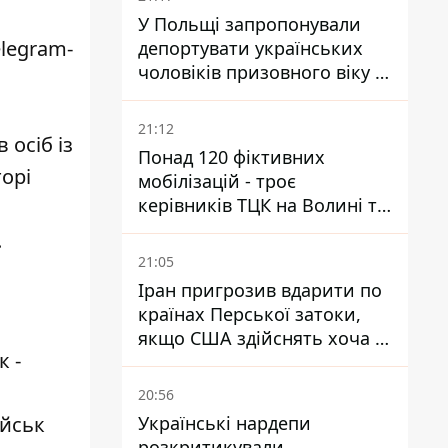
У Польщі запропонували
legram-
депортувати українських
чоловіків призовного віку -
кого це може торкнутися
21:12
 осіб із
Понад 120 фіктивних
торі
мобілізацій - троє
керівників ТЦК на Волині та
Буковині отримали підозри
.
за фейкові звіти
21:05
Іран пригрозив вдарити по
країнах Перської затоки,
якщо США здійснять хоча б
к -
одну атаку - Reuters
20:56
Українські нардепи
ійськ
розкритикували