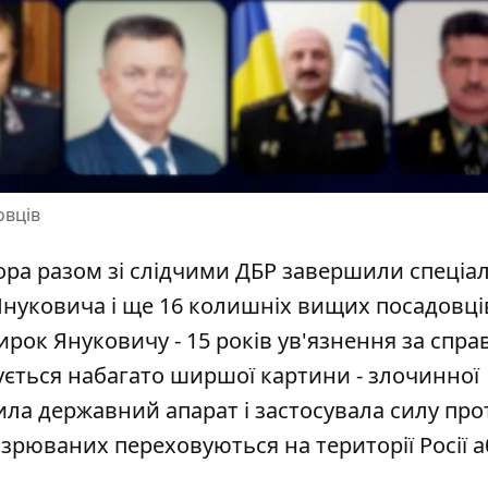
овців
ра разом зі слідчими ДБР завершили спеціа
Януковича і ще 16 колишніх вищих посадовці
вирок Януковичу
- 15 років ув'язнення за спр
ється набагато ширшої картини - злочинної
опила державний апарат і застосувала силу про
дозрюваних переховуються на території Росії 