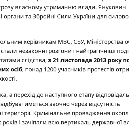
агрозу власному утриманню влади. Янукович
і органи та Збройні Сили України для силово
рольним керівникам МВС, СБУ, Міністерства 
стали незаконні розгони і найтрагічніші події
ьтатами слідства,
з 21 листопада 2013 року по
них осіб
, понад 1200 учасників протестів от
кості.
а, а перехід до наступного етапу відповідаль
 відбуватиметься заочно через відсутність
ні території. Кримінальне провадження охоп
років і зачіпали всю вертикаль державної в