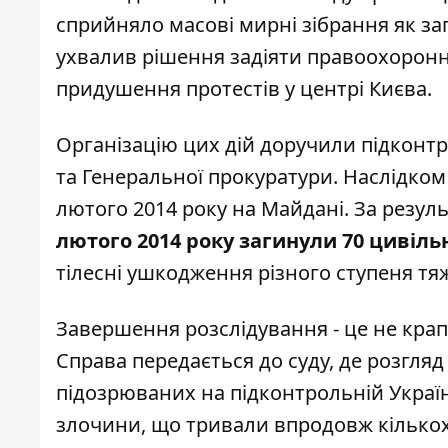
сприйняло масові мирні зібрання як з
ухвалив рішення задіяти правоохоронн
придушення протестів у центрі Києва.
Організацію цих дій доручили підконт
та Генеральної прокуратури. Наслідком 
лютого 2014 року на Майдані. За резул
лютого 2014 року загинули 70 цивіль
тілесні ушкодження різного ступеня тяж
Завершення розслідування - це не крапк
Справа передається до суду, де розгляд
підозрюваних на підконтрольній Украї
злочини, що тривали впродовж кількох 