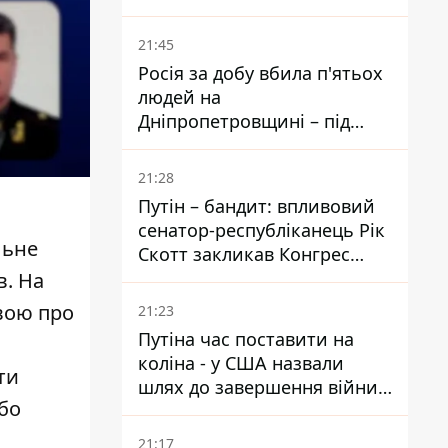
біль – він очолив народне
голосування
21:45
Росія за добу вбила п'ятьох
людей на
Дніпропетровщині – під
ударами опинилися п'ять
районів області
21:28
Путін – бандит: впливовий
сенатор-республіканець Рік
льне
Скотт закликав Конгрес
притягнути РФ до
в. На
відповідальності за війну в
авою про
21:23
Україні
Путіна час поставити на
коліна - у США назвали
ти
шлях до завершення війни -
або
National Security Journal
21:17