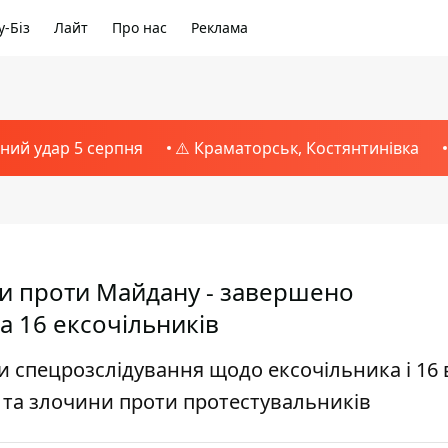
-Біз
Лайт
Про нас
Реклама
тний удар 5 серпня
⚠️ Краматорськ, Костянтинівка
ни проти Майдану - завершено
а 16 ексочільників
и спецрозслідування щодо ексочільника і 16
 та злочини проти протестувальників