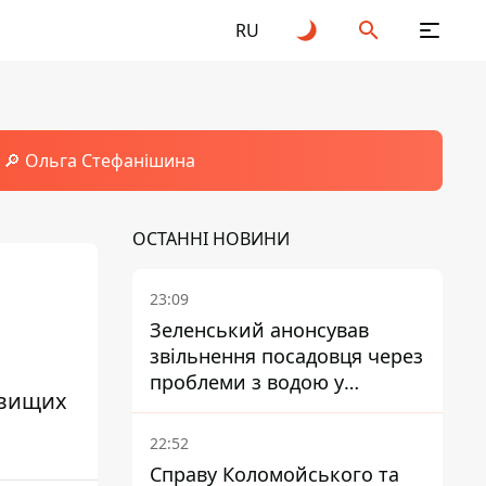
RU
🔎 Ольга Стефанішина
ОСТАННІ НОВИНИ
23:09
Зеленський анонсував
звільнення посадовця через
проблеми з водою у
 вищих
Марганці
22:52
Справу Коломойського та