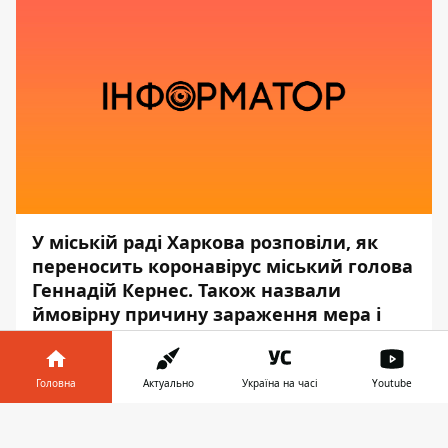
У міській раді Харкова розповіли, як
переносить коронавірус міський голова
Геннадій Кернес. Також назвали
ймовірну причину зараження мера і
спростували ряд тез щодо обставин
захворювання.
Головна
Актуально
Україна на часі
Youtube
Про це повідомляє
Інформатор
з
Інформатор у
посиланням на прес-службу
Харківської
Завантажити