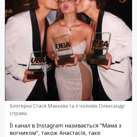
Блогерка Стася Макєєва та її чоловік Олександр
справа.
Її канал в
Instagram
називається "Мама з
вогником", також Анастасія, таке