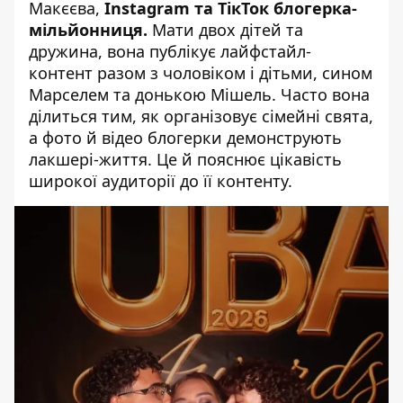
Макєєва,
Instagram та ТікТок блогерка-
мільйонниця.
Мати двох дітей та
дружина, вона публікує лайфстайл-
контент разом з чоловіком і дітьми, сином
Марселем та донькою Мішель. Часто вона
ділиться тим, як організовує сімейні свята,
а фото й відео блогерки демонструють
лакшері-життя. Це й пояснює цікавість
широкої аудиторії до її контенту.