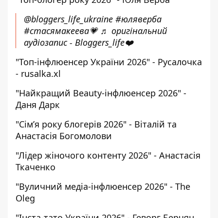
@bloggers_life_ukraine
#юляверба
#стасямакеева💗
♬ оригінальний
аудіозапис - Bloggers_life❤️
"Топ-інфлюенсер України 2026" - Русалочка
- rusalka.xl
"Найкращий Beauty-інфлюенсер 2026" -
Даня Дарк
"Сім’я року блогерів 2026" - Віталій та
Анастасія Богомолови
"Лідер жіночого контенту 2026" - Анастасія
Ткаченко
"Вуличний медіа-інфлюенсер 2026" - The
Oleg
"Інста-тато України 2026" - Геворг Берчян