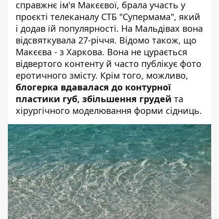
справжнє ім'я Макєєвої, брала участь у
проєкті телеканалу СТБ "Супермама", який
і додав їй популярності. На Мальдівах вона
відсвяткувала 27-річчя. Відомо також, що
Макєєва - з Харкова. Вона не цурається
відвертого контенту й часто публікує фото
еротичного змісту. Крім того, можливо,
блогерка вдавалася до контурної
пластики губ, збільшення грудей
та
хірургічного моделювання форми сідниць.