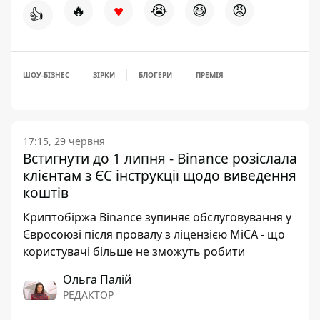
♥
🔥
😭
😆
😡
👍
ШОУ-БІЗНЕС
ЗІРКИ
БЛОГЕРИ
ПРЕМІЯ
17:15, 29 червня
Встигнути до 1 липня - Binance розіслала
клієнтам з ЄС інструкції щодо виведення
коштів
Криптобіржа Binance зупиняє обслуговування у
Євросоюзі після провалу з ліцензією MiCA - що
користувачі більше не зможуть робити
Ольга Палій
РЕДАКТОР