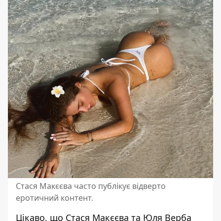
Стася Макєєва часто публікує відверто
еротичний контент.
Цікаво, що Стася Макєєва та
Юля Верба