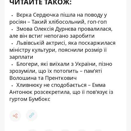
ЧИТАЙТЕ ТАКОЖ:
Вєрка Сердючка пішла на поводу у
росіян – Такий хлібосольний, гоп-гоп
Змова Олексія Дурнєва провалилася,
але він встиг непогано заробити
Львівській актрисі, яка поскаржилася
міністру культури, пояснили розмір її
зарплати
Блогери, які виїхали з України, пізно
зрозуміли, що їх потопить – пам'яті
Волошина та Пренткович
Хливнюку не сподобається – Емма
Антонюк розсекретила, що її пов'язує із
гуртом Бумбокс