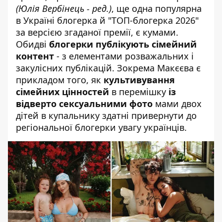
(Юлія Вербінець - ред.)
, ще одна популярна
в Україні блогерка й "ТОП-блогерка 2026"
за версією згаданої премії, є кумами.
Обидві
блогерки публікують сімейний
контент
- з елементами розважальних і
закулісних публікацій. Зокрема Макєєва є
прикладом того, як
культивування
сімейних цінностей
в перемішку
із
відверто сексуальними фото
мами двох
дітей в купальнику здатні привернути до
регіональної блогерки увагу українців.