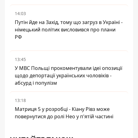
14:03
Путін йде на Захід, тому що загруз в Україні -
німецький політик висловився про плани
РФ
13:45
У МВС Польщі прокоментували ідеї опозиції
щодо депортації українських чоловіків -
абсурд і популізм
13:18
Матриця 5 у розробці - Кіану Рівз може
повернутися до ролі Нео у п'ятій частині