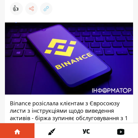
👍
Binance розіслала клієнтам з Євросоюзу
листи з інструкціями щодо виведення
активів - біржа зупиняє обслуговування з 1
липня через відсутність ліцензії MiCA.
Листи вже отримали користувачі
у