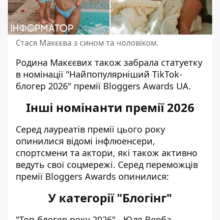
Стася Макєєва з сином та чоловіком.
Родина Макєєвих також забрала статуетку
в номінації "Найпопулярніший TikTok-
блогер 2026" премії Bloggers Awards UA.
Інші номінанти премії 2026
Серед лауреатів премії цього року
опинилися відомі інфлюенсери,
спортсмени та актори, які також активно
ведуть свої соцмережі. Серед переможців
премії
Bloggers Awards
опинилися:
У категорії "Блогінг"
"Топ-блогер року 2026" - Юля Верба