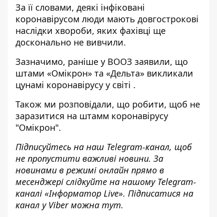
За її словами, деякі інфіковані
коронавірусом люди мають довгострокові
наслідки хвороби, яких фахівці ще
досконально не вивчили.
Зазначимо, раніше у ВООЗ заявили, що
штами «Омікрон» та «Дельта»
викликали
цунамі коронавірусу у світі
.
Також ми розповідали, що робити, щоб
не
заразитися на штамм коронавірус
у
"Омікрон".
Підписуйтесь на наш
Telegram-канал
, щоб
не пропустити важливі новини. За
новинами в режимі онлайн прямо в
месенджері слідкуйте на нашому Telegram-
каналі «
Інформатор Live»
. Підписатися на
канал у Viber можна
тут
.