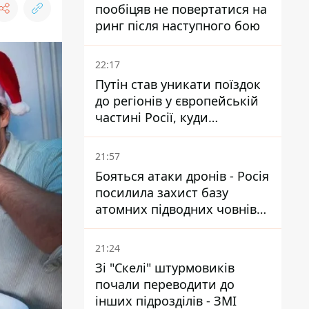
пообіцяв не повертатися на
ринг після наступного бою
22:17
Путін став уникати поїздок
до регіонів у європейській
частині Росії, куди
регулярно долітають дрони
21:57
Бояться атаки дронів - Росія
посилила захист базу
атомних підводних човнів
за 7400 км від України
21:24
Зі "Скелі" штурмовиків
почали переводити до
інших підрозділів - ЗМІ