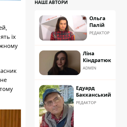
НАШІ АВТОРИ
Ольга
Палій
ей,
РЕДАКТОР
ять їх
ожному
Ліна
Кіндратюк
ADMIN
часник
 не
Едуард
 тому
Бакканський
РЕДАКТОР