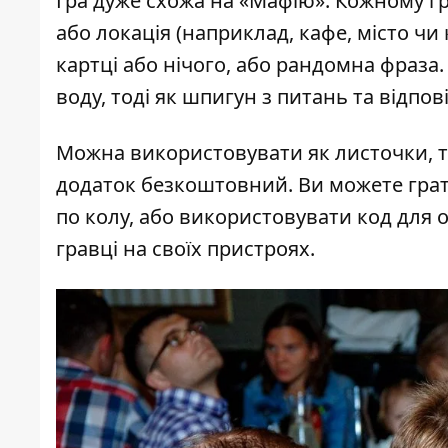
Гра дуже схожа на «Мафію». Кожному гр
або локація (наприклад, кафе, місто чи 
картці або нічого, або рандомна фраза
воду, тоді як шпигун з питань та відпо
Можна використовувати як листочки, та
додаток безкоштовний. Ви можете грат
по колу, або використовувати код для 
гравці на своїх пристроях.