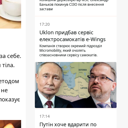
Баньков покинув СІЗО після внесення
застави
17:20
Uklon придбав сервіс
електросамокатів e-Wings
Компанія створює окремий підрозділ
Micromobility, який очолять
за себе.
співзасновники сервісу самокатів.
тіла.
методом
 не
показує
17:14
Путін хоче вдарити по