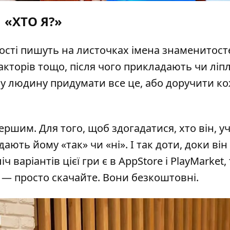
«ХТО Я?»
гості пишуть на листочках імена знаменитост
акторів тощо, після чого прикладають чи ліпл
ну людину придумати все це, або доручити к
ершим. Для того, щоб здогадатися, хто він, у
ають йому «так» чи «ні». І так доти, доки він
ч варіантів цієї гри є в AppStore і PlayMarket,
 — просто скачайте. Вони безкоштовні.