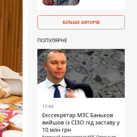
БІЛЬШЕ АВТОРІВ
ПОПУЛЯРНЕ
17:44
Екссекретар МЗС Баньков
вийшов із СІЗО під заставу у
10 млн грн
Колишній держсекретар МЗС Олександр