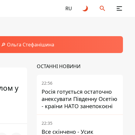
RU
🔎 Ольга Стефанішина
ОСТАННІ НОВИНИ
22:56
олом у
Росія готується остаточно
анексувати Південну Осетію
- країни НАТО занепокоєні
22:35
Все скінчено - Усик