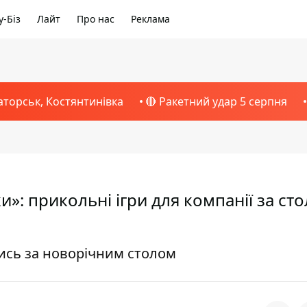
-Біз
Лайт
Про нас
Реклама
аторськ, Костянтинівка
🔴 Ракетний удар 5 серпня
»: прикольні ігри для компанії за ст
тись за новорічним столом