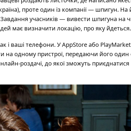
авцеві роздають листочки, де написано якес
країна), проте один із компанії — шпигун. На 
. Завдання учасників — вивести шпигуна на ч
відей має визначити локацію, про яку йдеться.
к і ваші телефони. У AppStore або PlayMarket
и на одному пристрої, передаючи його один
онлайн-роздачі, до якої зможуть приєднатися 