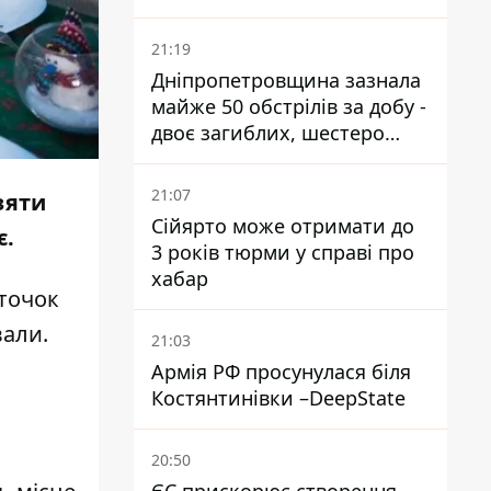
21:19
Дніпропетровщина зазнала
майже 50 обстрілів за добу -
двоє загиблих, шестеро
постраждалих
21:07
зяти
Сійярто може отримати до
є.
3 років тюрми у справі про
хабар
сточок
вали.
21:03
Армія РФ просунулася біля
Костянтинівки –DeepState
20:50