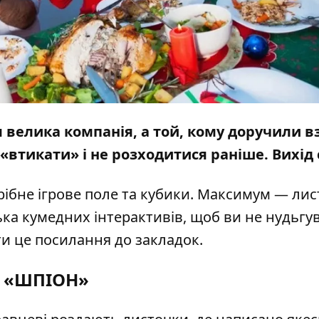
 велика компанія, а той, кому доручили в
 «втикати» і не розходитися раніше. Вихід 
трібне ігрове поле та кубики. Максимум — ли
ька кумедних інтерактивів, щоб ви не нудьгу
и це посилання до закладок.
«ШПІОН»