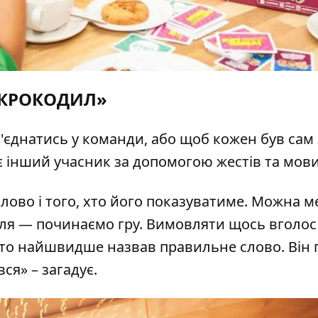
КРОКОДИЛ»
єднатись у команди, або щоб кожен був сам 
є інший учасник за допомогою жестів та мови 
лово і того, хто його показуватиме. Можна 
ля — починаємо гру. Вимовляти щось вголос
то найшвидше назвав правильне слово. Він 
ся» – загадує.