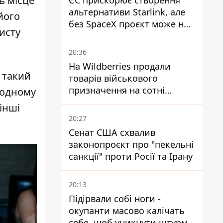
ь місце
ЄС прискорює створення
альтернативи Starlink, але
його
без SpaceX проєкт може не
исту
обійтися
20:36
На Wildberries продали
 такий
товарів військового
призначення на сотні
 одному
мільйонів, але удари ЗСУ
інші
змінили ситуацію
20:27
Сенат США схвалив
законопроєкт про "пекельні
санкції" проти Росії та Ірану
20:13
Підірвали собі ноги -
окупанти масово калічать
себе, щоб уникнути штурмів