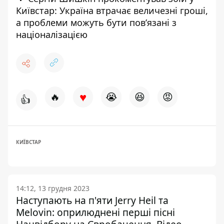
Київстар: Україна втрачає величезні гроші,
а проблеми можуть бути повʼязані з
націоналізацією
♥
🔥
😭
😆
😡
👍
КИЇВСТАР
14:12, 13 грудня 2023
Наступають на п'яти Jerry Heil та
Melovin: оприлюднені перші пісні