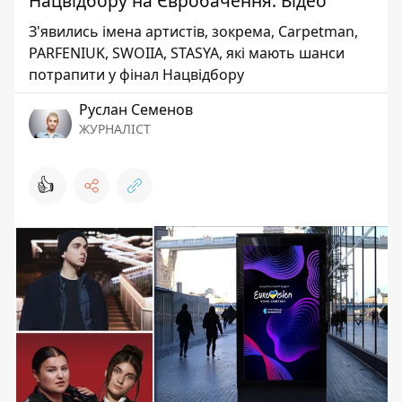
Нацвідбору на Євробачення. Відео
З'явились імена артистів, зокрема, Carpetman,
PARFENIUK, SWOIIA, STASYA, які мають шанси
потрапити у фінал Нацвідбору
Руслан Семенов
ЖУРНАЛІСТ
👍