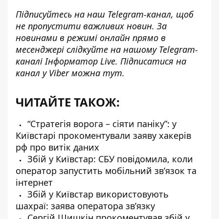
Підписуйтесь на наш
Telegram-канал
, щоб
не пропустити важливих новин. За
новинами в режимі онлайн прямо в
месенджері слідкуйте на нашому Telegram-
каналі
Інформатор Live
. Підписатися на
канал у Viber можна
тут
.
ЧИТАЙТЕ ТАКОЖ:
“Стратегія ворога – сіяти паніку”: у
Київстарі прокоментували заяву хакерів
рф про витік даних
Збій у Київстар: СБУ повідомила, коли
оператор запустить мобільний зв’язок та
інтернет
Збій у Київстар використовують
шахраї: заява оператора зв’язку
Сергій Шишкін прокоментував збій у