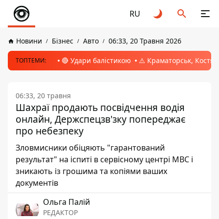
RU
Новини
Бізнес
Авто
06:33, 20 Травня 2026
🔴 Удари балістикою
⚠️ Краматорськ, Костян
ТОПТЕМИ:
06:33, 20 травня
Шахраї продають посвідчення водія
онлайн, Держспецзв'зку попереджає
про небезпеку
Зловмисники обіцяють "гарантований
результат" на іспиті в сервісному центрі МВС і
зникають із грошима та копіями ваших
документів
Ольга Палій
РЕДАКТОР