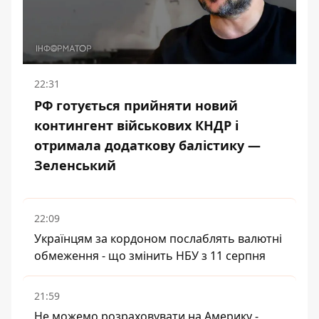
22:31
РФ готується прийняти новий
контингент військових КНДР і
отримала додаткову балістику —
Зеленський
22:09
Українцям за кордоном послаблять валютні
обмеження - що змінить НБУ з 11 серпня
21:59
Не можемо розраховувати на Америку -