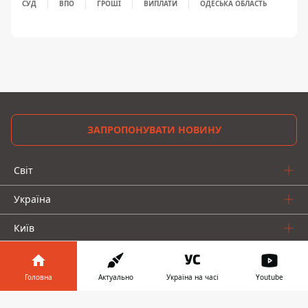
СУД
ВПО
ГРОШІ
ВИПЛАТИ
ОДЕСЬКА ОБЛАСТЬ
ЗАПРОПОНУВАТИ НОВИНУ
Світ
Україна
Київ
Регіони
Головна
Актуально
Україна на часі
Youtube
Гроші
Інформатор у