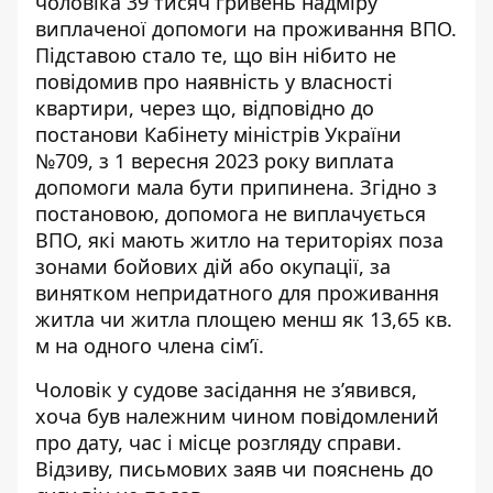
чоловіка 39 тисяч гривень надміру
виплаченої
допомоги на проживання ВПО
.
Підставою стало те, що він нібито не
повідомив про наявність у власності
квартири, через що, відповідно до
постанови Кабінету міністрів України
№709, з 1 вересня 2023 року виплата
допомоги мала бути припинена. Згідно з
постановою, допомога не виплачується
ВПО, які мають житло на територіях поза
зонами бойових дій або окупації, за
винятком непридатного для проживання
житла чи житла площею менш як 13,65 кв.
м на одного члена сім’ї.
Чоловік у судове засідання не з’явився,
хоча був належним чином повідомлений
про дату, час і місце розгляду справи.
Відзиву, письмових заяв чи пояснень до