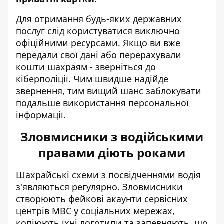
Для отримання будь-яких державних
послуг слід користуватися виключно
офіційними ресурсами. Якщо ви вже
передали свої дані або перерахували
кошти шахраям - зверніться до
кіберполіції. Чим швидше надійде
звернення, тим вищий шанс заблокувати
подальше використання персональної
інформації.
Зловмисники з водійськими
правами діють роками
Шахрайські схеми з посвідченнями водія
з'являються регулярно. Зловмисники
створюють
фейкові акаунти сервісних
центрів МВС
у соціальних мережах,
копіюють їхні логотипи та запевняють, що