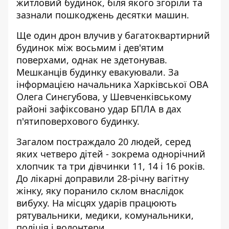
житловий будинок, біля якого згоріли та
зазнали пошкоджень десятки машин.
Ще один дрон влучив у багатоквартирний
будинок між восьмим і дев'ятим
поверхами, однак не здетонував.
Мешканців будинку евакуювали. За
інформацією начальника Харківської ОВА
Олега Синєгубова, у Шевченківському
районі зафіксовано удар БПЛА в дах
п'ятиповерхового будинку.
Загалом постраждало 20 людей, серед
яких четверо дітей - зокрема однорічний
хлопчик та три дівчинки 11, 14 і 16 років.
До лікарні доправили 28-річну вагітну
жінку, яку поранило склом внаслідок
вибуху. На місцях ударів працюють
рятувальники, медики, комунальники,
поліція і волонтери.