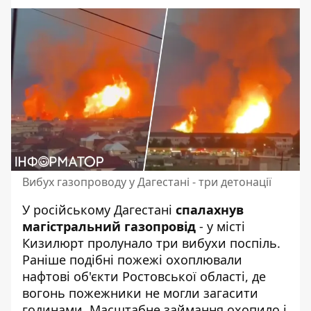
Вибух газопроводу у Дагестані - три детонації
У російському Дагестані
спалахнув
магістральний газопровід
- у місті
Кизилюрт пролунало три вибухи поспіль.
Раніше подібні пожежі охоплювали
нафтові об'єкти Ростовської області
, де
вогонь пожежники не могли загасити
годинами. Масштабне займання охопило і