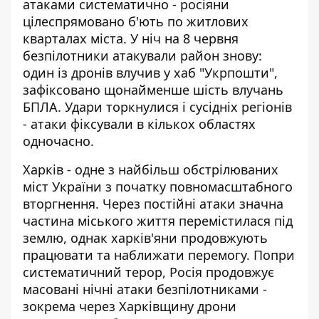
атаками систематично - росіяни
цілеспрямовано б'ють по житлових
кварталах міста. У ніч на 8 червня
безпілотники атакували район знову:
один із дронів влучив у хаб "Укрпошти",
зафіксовано щонайменше шість влучань
БПЛА. Удари торкнулися і сусідніх регіонів
- атаки фіксували в кількох областях
одночасно.
Харків - одне з найбільш обстрілюваних
міст України з початку повномасштабного
вторгнення. Через постійні атаки значна
частина міського життя перемістилася під
землю, однак харків'яни продовжують
працювати та наближати перемогу. Попри
систематичний терор,
Росія продовжує
масовані нічні атаки
безпілотниками -
зокрема через Харківщину дрони