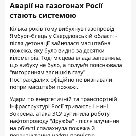
Аварії на газогонах Росії
стають системою
Кілька років тому
вибухнув газопровід
Ямбург-Єлець
у Свердловській області -
після детонації зайнялася масштабна
пожежа, яку було видно за десятки
кілометрів. Тоді місцева влада запевняла,
що вибуху не було, а полум'я пояснювала
"вигорянням залишків газу".
Постраждалих офіційно не визнавали,
попри масштаби пожежі.
Удари по енергетичній та транспортній
інфраструктурі Росії тривають і нині.
Зокрема,
атака ЗСУ зупинила роботу
нафтопроводу "Дружба"
- після влучання
на об'єкті спалахнула пожежа й
перекачування нафти повністю