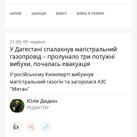
ХАРКІВ
ШАХЕДИ
ВИБУХ
ВІЙНА В УКРАЇНІ
21:09, 09 червня
У Дагестані спалахнув магістральний
газопровід – пролунало три потужні
вибухи, почалась евакуація
У російському Кизилюрті вибухнув
магістральний газогін та загорілася АЗС
"Метан"
Юлія Дюдюн
РЕДАКТОР
👍