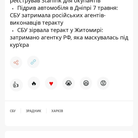
реєстрував Starlink для окупантів
Підрив автомобіля в Дніпрі 7 травня:
СБУ затримала російських агентів-
виконавців теракту
СБУ зірвала теракт у Житомирі:
затримано агентку РФ, яка маскувалась під
кур’єра
♥
🔥
😭
😆
😡
👍
СБУ
ЗРАДНИК
ХАРКІВ