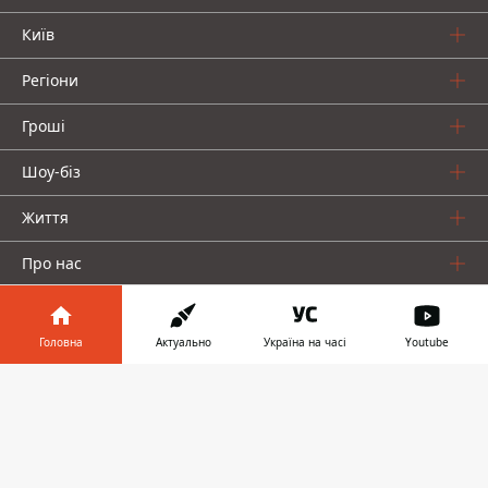
Київ
Регіони
Гроші
Шоу-біз
Життя
Про нас
Головна
Актуально
Україна на часі
Youtube
Інформатор у
Завантажити
телефоні
👉
Інформатор проекти
Столиця
Ваші фінанси
Авто
Geek