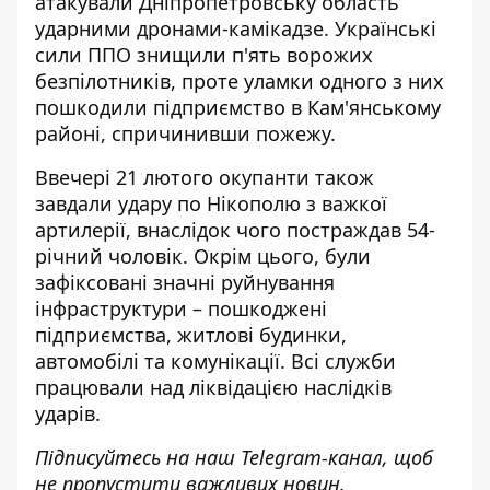
атакували Дніпропетровську область
ударними дронами-камікадзе
. Українські
сили ППО знищили п'ять ворожих
безпілотників, проте уламки одного з них
пошкодили підприємство в Кам'янському
районі, спричинивши пожежу.
Ввечері 21 лютого окупанти також
завдали удару по Нікополю з важкої
артилерії, внаслідок чого постраждав 54-
річний чоловік. Окрім цього, були
зафіксовані значні руйнування
інфраструктури – пошкоджені
підприємства, житлові будинки,
автомобілі та комунікації. Всі служби
працювали над ліквідацією наслідків
ударів.
Підписуйтесь на наш
Telegram-канал
, щоб
не пропустити важливих новин.