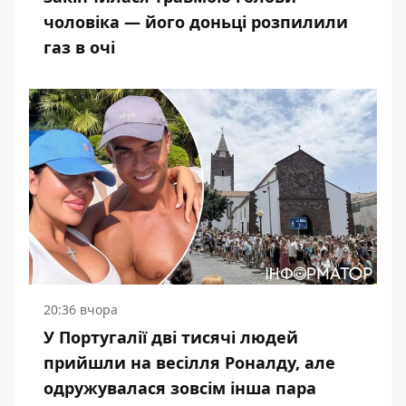
чоловіка — його доньці розпилили
газ в очі
20:36 вчора
У Португалії дві тисячі людей
прийшли на весілля Роналду, але
одружувалася зовсім інша пара