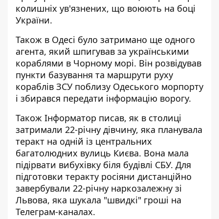
колишніх ув'язнених
, що воюють на боці
України.
Також в Одесі було затримано ще одного
агента, який
шпигував за українськими
кораблями
в Чорному морі. Він розвідував
пункти базування та маршрути руху
кораблів ЗСУ поблизу Одеського морпорту
і збирався передати інформацію ворогу.
Також Інформатор писав, як в столиці
затримали 22-річну дівчину, яка
планувала
теракт
на одній із центральних
багатолюдних вулиць Києва. Вона мала
підірвати вибухівку біля будівлі СБУ. Для
підготовки теракту росіяни дистанційно
завербували 22-річну наркозалежну зі
Львова, яка шукала "швидкі" гроші на
Телеграм-каналах.