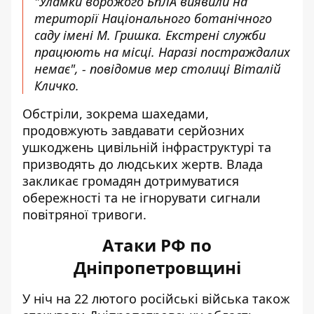
"Уламки ворожого БпЛА виявили на
території Національного ботанічного
саду імені М. Гришка. Екстрені служби
працюють на місці. Наразі постраждалих
немає", - повідомив мер столиці Віталій
Кличко.
Обстріли, зокрема шахедами,
продовжують завдавати серйозних
ушкоджень цивільній інфраструктурі та
призводять до людських жертв. Влада
закликає громадян дотримуватися
обережності та не ігнорувати сигнали
повітряної тривоги.
Атаки РФ по
Дніпропетровщині
У ніч на 22 лютого російські війська також