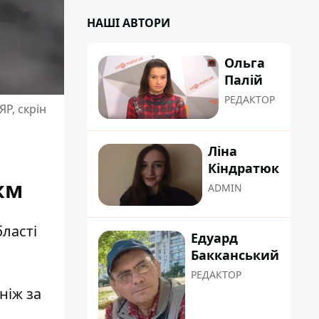
НАШІ АВТОРИ
Ольга
Палій
РЕДАКТОР
Р, скрін
Ліна
Кіндратюк
км
ADMIN
бласті
Едуард
Бакканський
РЕДАКТОР
ніж за