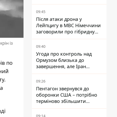
уникати ділянок із заторами
09:45
Після атаки дрона у
Лейпцигу в МВС Німеччини
заговорили про гібридну
війну – ми щоденно є ціллю
рін із
09:40
Угода про контроль над
Ормузом близька до
ів по
завершення, але Іран
ний
висунув нові вимоги – ЗМІ
розкрили подробиці
ту.
09:26
та
Пентагон звернувся до
оборонки США – потрібно
терміново збільшити
виробництво озброєнь
ді
09:14