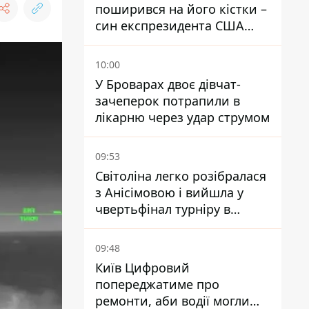
поширився на його кістки –
син експрезидента США
розповів, що хвороба
батька прогресує
10:00
У Броварах двоє дівчат-
зачеперок потрапили в
лікарню через удар струмом
09:53
Світоліна легко розібралася
з Анісімовою і вийшла у
чвертьфінал турніру в
Торонто
09:48
Київ Цифровий
попереджатиме про
ремонти, аби водії могли