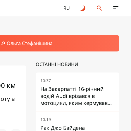
RU
🔎 Ольга Стефанішина
ОСТАННІ НОВИНИ
10:37
00 км
На Закарпатті 16-річний
водій Audi врізався в
оту в
мотоцикл, яким кермував
10-річний хлопчик
10:19
Рак Джо Байдена