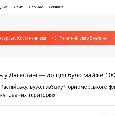
-Біз
Лайт
Про нас
Реклама
аторськ, Костянтинівка
🔴 Ракетний удар 5 серпня
 у Дагестані — до цілі було майже 10
 Каспійську, вузол зв’язку Чорноморського фл
 окупованих територіях