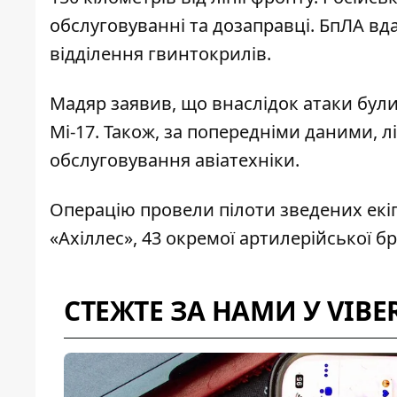
обслуговуванні та дозаправці. БпЛА в
відділення гвинтокрилів.
Мадяр заявив, що внаслідок атаки були
Мі-17. Також, за попередніми даними, 
обслуговування авіатехніки.
Операцію провели пілоти зведених екі
«Ахіллес», 43 окремої артилерійської 
СТЕЖТЕ ЗА НАМИ У VIBE