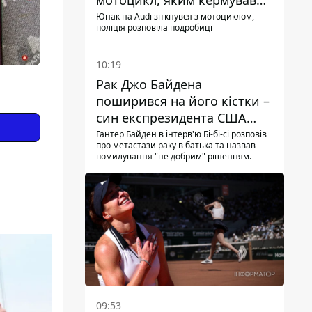
мотоцикл, яким кермував
10-річний хлопчик
Юнак на Audi зіткнувся з мотоциклом,
поліція розповіла подробиці
10:19
Рак Джо Байдена
поширився на його кістки –
син експрезидента США
розповів, що хвороба
Гантер Байден в інтерв'ю Бі-бі-сі розповів
про метастази раку в батька та назвав
батька прогресує
помилування "не добрим" рішенням.
09:53