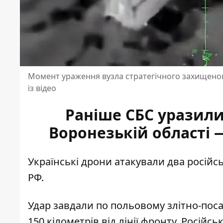
Момент ураження вузла стратегічного захищеног
із відео
Раніше СБС уразили 
Воронезькій області 
Українські дрони атакували два російськ
РФ.
Удар завдали по польовому
злітно-пос
150 кілометрів від лінії фронту. Росій