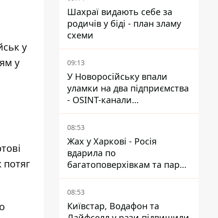
Шахраї видають себе за
родичів у біді - план зламу
схеми
йськ у
ям у
09:13
У Новоросійську впали
уламки на два підприємства
- OSINT-канали
припускають удар по порту
08:53
Жах у Харкові - Росія
ртові
вдарила по
ж потяг
багатоповерхівкам та парку,
є загиблі та поранені
08:53
Київстар, Водафон та
о
Лайфселл у рази підвищили