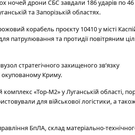
ох ночей
дрони СБС завдали 186 ударів по 46
уганській та Запорізькій областях.
ожовий корабель проєкту 10410 у місті Каспі
 для патрулювання та протидії повітряним ціл
 вузол стратегічного захищеного зв’язку
 окупованому Криму.
 комплекс «Тор-М2» у Луганській області, по
истовували для військової логістики, а тако
управління БпЛА, склад матеріально-технічног