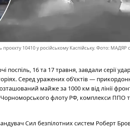
роєкту 10410 у російському Каспійську. Фото: МАДЯР ск
і поспіль, 16 та 17 травня, завдали серії удар
оріях.
Серед уражених об’єктів — прикордон
озташований майже за 1000 км від лінії фрон
ку Чорноморського флоту РФ, комплекси ППО 
мандувач Сил безпілотних систем Роберт Бров