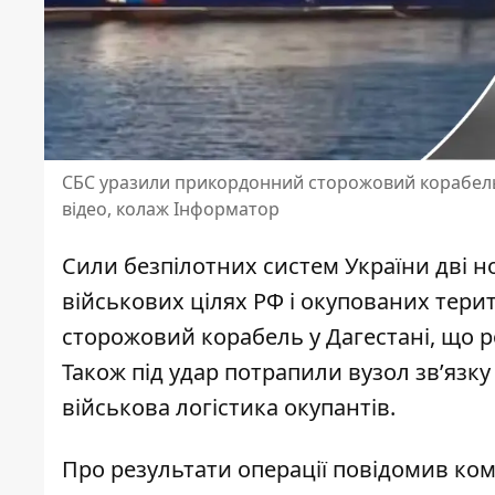
СБС уразили прикордонний сторожовий корабель п
відео, колаж Інформатор
Сили безпілотних систем України дві ноч
військових цілях РФ і
окупованих терит
сторожовий корабель у Дагестані, що р
Також під удар потрапили вузол зв’яз
військова логістика окупантів.
Про результати операції повідомив ко