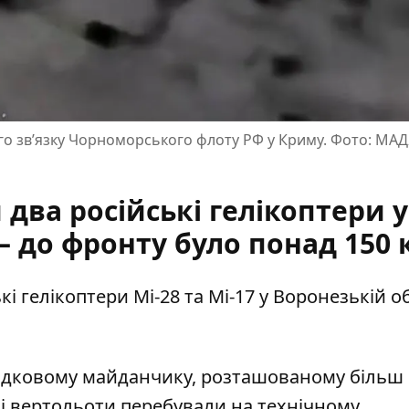
о зв’язку Чорноморського флоту РФ у Криму. Фото: МАДЯ
два російські гелікоптери у
— до фронту було понад 150 
і гелікоптери Мі-28 та Мі-17 у Воронезькій о
адковому майданчику
, розташованому більш 
ські вертольоти перебували на технічному