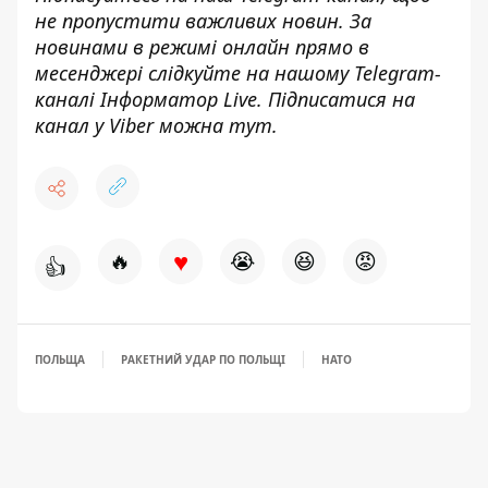
не пропустити важливих новин. За
новинами в режимі онлайн прямо в
месенджері слідкуйте на нашому Telegram-
каналі
Інформатор Live
. Підписатися на
канал у Viber можна
тут
.
♥
🔥
😭
😆
😡
👍
ПОЛЬЩА
РАКЕТНИЙ УДАР ПО ПОЛЬЩІ
НАТО