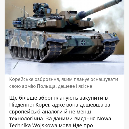
Корейське озброєння, яким планує оснащувати
свою армію Польща, дешеве і якісне
Ще більше зброї планують закупит
и в
Півд
енної Кореї, адже вона дешевша за
європейські аналог
и й не
менш
технологічна. За
даними
видання
Nowa
Technika Wojskowa
мова йде про