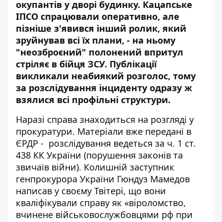
окупантів у дворі будинку. Кацапське
ІПСО спрацювали оперативно, але
пізніше з'явився інший ролик, який
зруйнував всі їх плани, - на ньому
"неозброєний" полонений впритул
стріляє в бійця ЗСУ. Публікації
викликали неабиякий розголос, тому
за розслідування інциденту одразу ж
взялися всі профільні структури.
Наразі справа знаходиться на розгляді у
прокуратури. Матеріали вже передані в
ЄРДР - розслідування ведеться за ч. 1 ст.
438 КК України (порушення законів та
звичаїв війни).
Колишній заступник
генпрокурора України Гюндуз Мамедов
написав
у своєму Твітері, що вони
кваліфікували справу як «віроломство,
вчинене військовослужбовцями рф при