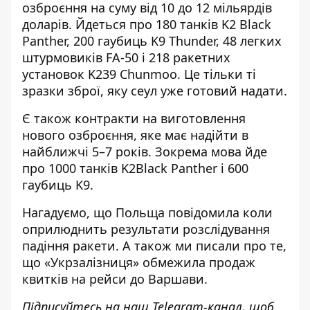
озброєння на суму від 10 до 12 мільярдів
доларів. Йдеться про 180 танків K2 Black
Panther, 200 гаубиць K9 Thunder, 48 легких
штурмовиків FA-50 і 218 ракетних
установок K239 Chunmoo. Це тільки ті
зразки зброї, яку сеу
л уже
готовий надати.
Є також контракти на виготовлення
нового озброєння, яке має надійти в
найближчі 5–7 років.
Зокрема
мова йде
про 1000 танків K2Black Panther і 600
гаубиць K9.
Нагадуємо, що Польща
повідомила коли
оприлюднить результати розслідування
падіння ракети. А також ми писали про те,
що
«Укрзалізниця» обмежила продаж
квитків
на рейси до Варшави.
Підписуйтесь на наш
Telegram-канал
, щоб