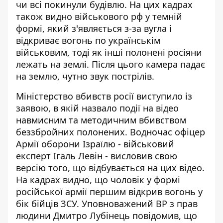
чи всі покинули будівлю. На цих кадрах
також видно військового рф у темній
формі, який з'являється з-за вугла і
відкриває вогонь по українськім
військовим, тоді як інші полонені росіяни
лежать на землі. Після цього камера падає
на землю, чутно звук пострілів.
Міністерство вбивств росії виступило із
заявою
, в якій назвало події на відео
навмисним та методичним вбивством
беззбройних полонених. Водночас офіцер
Армії оборони Ізраїлю - військовий
експерт Ігаль Левін -
висловив свою
версію
того, що відбувається на цих відео.
На кадрах видно, що чоловік у формі
російської армії першим відкрив вогонь у
бік бійців ЗСУ. Уповноважений ВР з прав
людини Дмитро Лубінець
повідомив
, що