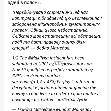
здачі в полон».
"Передбачувана стрілянина під час
капітуляції підпадає під цю кваліфікацію і
заборонена Міжнародним гуманітарним
правом. Однак цього недостатньо.
Слідство має встановити всі обставини
події та дати правову оцінку діям
сторін", — додав Мамедов.
1/2 The
#Makiivka
incident has been
submitted to URPI by🇺🇦prosecutors on
Nov.19,qualified as perfidy committed by
#RF
’s servicemen during
surrender(p.1,Art.438).Perfidy is a form of
deception,i.e.,actions aimed at gaining the
enemy’s confidence in order to gain military
advantage
pic.twitter.com/55bXLVyiUK
— Гюндуз Мамедов/Gyunduz Mamedov