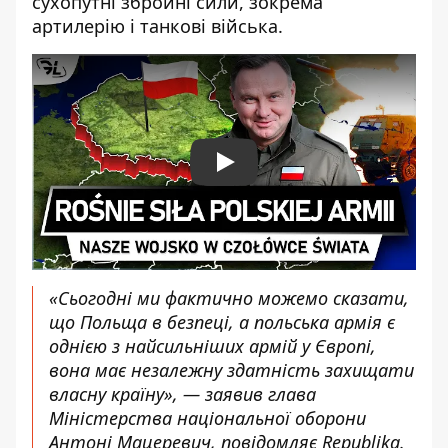
сухопутні збройні сили,
зокрема
артилерію і танкові війська.
Play
«Сьогодні ми фактично можемо сказати,
що Польща в безпеці, а польська армія є
однією з найсильніших армі
й у Є
вропі,
вона має незалежну здатність
захищати
власну країну», — заявив глава
Міністерства національної оборони
Антоні Мацеревич, повідомляє
Republika
.