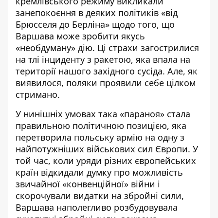
кремлівського режиму
викликали
занепокоєнн
я в де
яких політиків «від
Брюсселя до Берліна» щодо того, що
Варшава може з
робити якусь
«необдуману» дію. Ці страхи загострилися
на
тлі інциденту з ракетою
, яка впала на
території нашого західного сусіда. Але, як
виявилося, поляки проявили себе цілком
стримано.
У н
инішніх умовах така «параноя» стала
правильною політичною позицією, яка
перетворила польську армію на одну з
найпотужніших
військових
сил Європи. У
той час, коли уряди різних європейських
країн відкидали думку про можливість
звичайної «конвенційної» війни і
скорочували видатки на збройні сили,
Варшава наполегливо розбудовувала