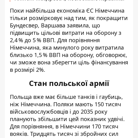
Поки найбільша економіка ЄС Німеччина
тільки розмірковує над тим, як покращити
Бундесвер, Варшава заявила, що
підвищить цільові витрати на оборону з
2,4 % до 5 % ВВП. Для порівняння
Німеччина, яка минулого року витратила
близько 1
,5 % ВВП на оборону, обговорює,
чи зможе вона зберегти ціль фінансуванн
я
в ро
змірі 2%.
Стан польської армії
Польща вже має більше танків і гаубиць,
ніж Німеччина. Поляки мають 150 тисяч
військовослужбовців і до 2035 року
планують збільшити цей показник удвічі.
Для порівнянн
я, в Ні
меччини 170 тисяч
вояків. Тридцять тисяч зі збройних сил