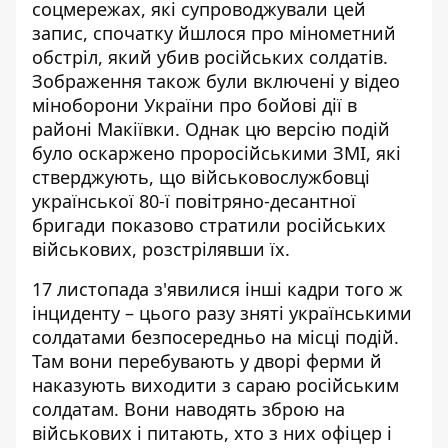
соцмережах, які супроводжували цей
запис, спочатку йшлося про мінометний
обстріл, який убив російських солдатів.
Зображення також були включені у відео
міноборони України про бойові дії в
районі Макіївки. Однак цю версію подій
було оскаржено проросійськими ЗМІ, які
стверджують, що військовослужбовці
української 80-ї повітряно-десантної
бригади показово стратили російських
військових, розстрілявши їх.
17 листопада з'явилися інші кадри того ж
інциденту – цього разу зняті українськими
солдатами безпосередньо на місці подій.
Там вони перебувають у дворі ферми й
наказують виходити з сараю російським
солдатам. Вони наводять зброю на
військових і питають, хто з них офіцер і