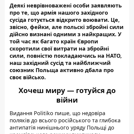
Деякі неврівноважені особи
заявляють
про те, що армія нашого західного
сусіда готується
відкрито
воювати. Це,
звісно, фейки, але польскі збройні сили
дійсно визнані одними з найкращих. У
той ча
с як багато
країн Європи
скоротили свої витрати на збройні
сили, повністю покладаючись на НАТО,
наш західний сусід та найближчий
союзник
Польща
активно дбала про
своє військо.
Хочеш миру — готуйся до
війни
Видання
Politiko
пише, що недовіра
поляків до всього російського та глибока
антипатія нинішнього уряду Польщі до