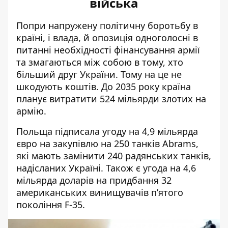
війська
Попри напружену політичну боротьбу в
країні, і влада
, й о
позиція одноголосн
і в
пи
танні необхідності фінансування армії
та змагаються між собо
ю в то
му, хто
більший друг України. Тому на це не
шкодують коштів. До 2035 року країна
планує витратити 524 мільярди злотих на
армію.
Польща підписала угоду на 4,9 мільярда
євро на закупівлю на 250 танків Abrams,
які мають замінити 240 радянських танків,
надісланих Україні. Також є угода на 4,6
мільярда доларів на придбання 32
американських винищувачів п’ятого
покоління F-35.