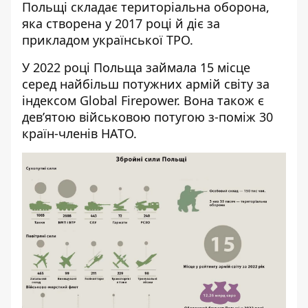
Польщі складає територіальна оборона,
яка створена у 2017 роц
і й ді
є за
прикладом української ТРО.
У 2022 році Польща займала
15 місце
серед
найбільш потужних армій світу за
індексом
Global Firepower
. Вона також є
дев’ятою
військовою
потугою з-поміж 30
країн-членів НАТО.