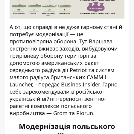
А от, щ
о справді в
не дуже гарному стані й
потребує модернізації — це
протиповітряна оборона. Тут Варшава
екстренно вживає заходів, вибудовуючи
трирівневу оборону території
за
допомогою
американських ракет
середнього радіуса дії Petriot та систем
малого радіуса британських CAMM і
Launcher, - передає
Busines Insider
. Гарно
себе зарекомендували в російсько-
українській війні переносні зенітно-
ракетні комплекси польського
виробництва — Grom та Piorun.
Модернізація польського