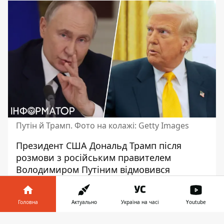
Путін й Трамп. Фото на колажі: Getty Images
Президент США Дональд Трамп після
розмови з російським правителем
Володимиром Путіним
відмовився
приєднатися до санкційного тиску
Європейського Союзу на Росію. Натомість
Головна
Актуально
Україна на часі
Youtube
він виявив намір зосередитися на
економічній співпраці з Москвою. Це
Інформатор у