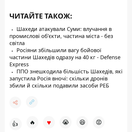
ЧИТАЙТЕ ТАКОЖ:
Шахеди атакували Суми: влучання в
промислові обʼєкти, частина міста - без
світла
Росіяни збільшили вагу бойової
частини Шахедів одразу на 40 кг - Defense
Express
ППО знешкодила більшість Шахедів, які
запустила Росія вночі: скільки дронів
збили й скільки подавили засоби РЕБ
♥
🔥
😭
😆
😡
👍