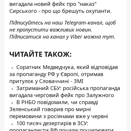
вигадала новий фейк про "наказ"
Сирського -
про що брешуть окупанти
.
Підписуйтесь на наш
Telegram-канал
, щоб
не пропустити важливих новин.
Підписатися на канал у Viber можна
тут
.
ЧИТАЙТЕ ТАКОЖ:
Соратник Медведчука, який відповідав
за пропаганду РФ у Європі, отримав
притулок у Словаччині - ЗМІ
Затриманий СБУ: російська пропаганда
вигадала черговий фейк про Залужного
В РНБО повідомили, чи справді
Зеленський говорив про мирні
перемовини з росіянами вже у червні
100 тисяч дезертирів в ЗСУ:
пропагандисти РФ почали поширювати