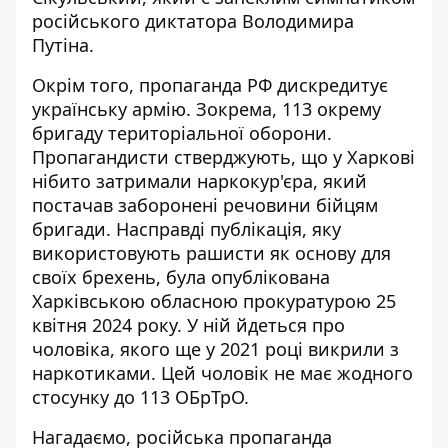
російського диктатора Володимира
Путіна.
Окрім того, пропаганда РФ дискредитує
українську армію. Зокрема,
113 окрему
бригаду
територіальної оборони.
Пропагандисти стверджують, що у Харкові
нібито затримали наркокур'єра, який
постачав заборонені речовини бійцям
бригади. Насправді публікація, яку
використовують рашисти як основу для
своїх брехень, була опублікована
Харківською обласною прокуратурою 25
квітня 2024 року. У ній йдеться про
чоловіка, якого ще у 2021 році викрили з
наркотиками. Цей чоловік не має жодного
стосунку до 113 ОБрТрО.
Нагадаємо, російська пропаганда