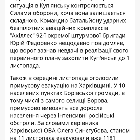
ситуація в Куп'янську контролюється
Силами оборони, хоча вона залишається
складною. Командир батальйону ударних
безпілотних авіаційних комплексів
"Ахіллес" 92-ї окремої штурмової бригади
Юрій Федоренко нещодавно повідомляв,
що ворог зазнав невдачі в реалізації свого
первинного плану захопити Куп'янськ до 1
листопада.
Також в середині листопада
оголосили
примусову евакуацію
на Харківщині. У 10
населених пунктах Борівської громади, в
тому числі з самого селищі Борова,
примусово вивозять все доросле
населення через інтенсивні російські
обстріли. За словами керівника
Харківської ОВА Олега Синєгубова, станом
на 11 листопада евакуювали вже 1181