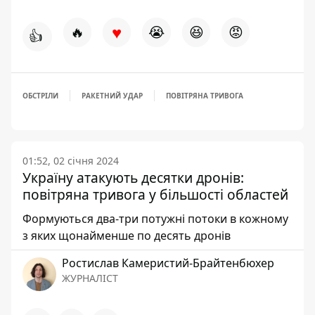
♥
🔥
😭
😆
😡
👍
ОБСТРІЛИ
РАКЕТНИЙ УДАР
ПОВІТРЯНА ТРИВОГА
01:52, 02 січня 2024
Україну атакують десятки дронів:
повітряна тривога у більшості областей
Формуються два-три потужні потоки в кожному
з яких щонайменше по десять дронів
Ростислав Камеристий-Брайтенбюхер
ЖУРНАЛІСТ