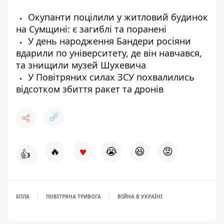
Окупанти поцілили у житловий будинок
на Сумщині: є загиблі та поранені
У день народження Бандери росіяни
вдарили по університету, де він навчався,
та знищили музей Шухевича
У Повітряних силах ЗСУ похвалились
відсотком збиття ракет та дронів
♥
🔥
😭
😆
😡
👍
БПЛА
ПОВІТРЯНА ТРИВОГА
ВІЙНА В УКРАЇНІ