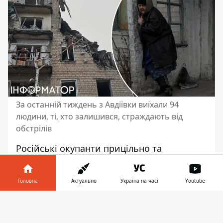
За останній тиждень з Авдіївки виїхали 94
людини, ті, хто залишився, страждають від
обстрілів
Російські окупанти прицільно та
навмисно б'ють по
цивільному населенню
в Авдіївці
. З приходом похолодання жителі
Головна
Актуально
Україна на часі
Youtube
почали опалювати свої домівки пічками-
буржуйками, з яких йде дим, а по ньому
Інформатор у
Завантажити
росіяни вираховують, куди бити.
телефоні
👉
Евакуація з міста триває.