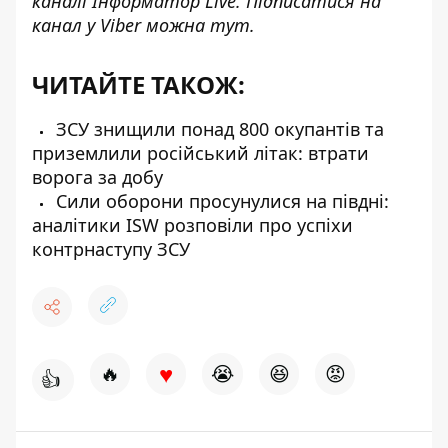
каналі
Інформатор Live
. Підписатися на
канал у Viber можна
тут
.
ЧИТАЙТЕ ТАКОЖ:
ЗСУ знищили понад 800 окупантів та
приземлили російський літак: втрати
ворога за добу
Сили оборони просунулися на півдні:
аналітики ISW розповіли про успіхи
контрнаступу ЗСУ
♥
🔥
😭
😆
😡
👍