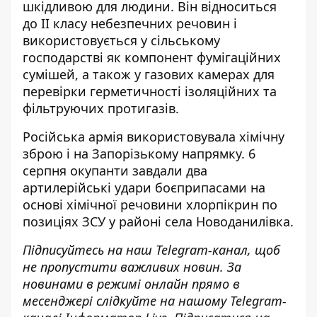
шкідливою для людини. Він відноситься
до II класу небезпечних речовин і
використовується у сільському
господарстві як компонент фумігаційних
сумішей, а також у газових камерах для
перевірки герметичності ізоляційних та
фільтруючих протигазів.
Російська армія
використовувала хімічну
зброю
і на Запорізькому напрямку. 6
серпня окупанти завдали два
артилерійські удари боєприпасами на
основі хімічної речовини хлорпікрин по
позиціях ЗСУ у районі села Новоданилівка.
Підписуйтесь на наш
Telegram-канал
, щоб
не пропустити важливих новин. За
новинами в режимі онлайн прямо в
месенджері слідкуйте на нашому Telegram-