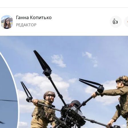
Ганна Копитько
👍
РЕДАКТОР