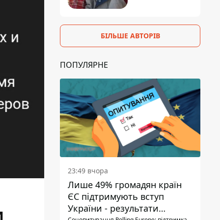
БІЛЬШЕ АВТОРІВ
ПОПУЛЯРНЕ
23:49 вчора
Лише 49% громадян країн
ЄС підтримують вступ
України - результати
и
Соцопитування Polling Europe: підтримка