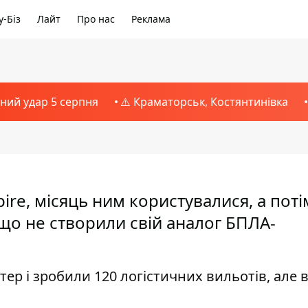
-Біз
Лайт
Про нас
Реклама
тний удар 5 серпня
⚠️ Краматорськ, Костянтинівка
ire, місяць ним користувалися, а поті
 що не створили свій аналог БПЛА-
ер і зробили 120 логістичних вильотів, але 