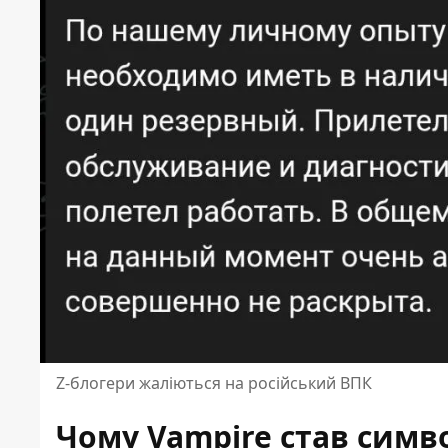
Z-блогери жаліються на російський ВПК
Чому Vampire став симв