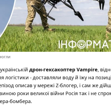
змогли
українській
дрон-гексакоптер Vampire
, від
 логістики - доставляли воду й їжу на позиці
ізод описав у мережі Z-блогер, і сам же дій
виною роки великої війни Росія так і не спро
ера-бомбера.