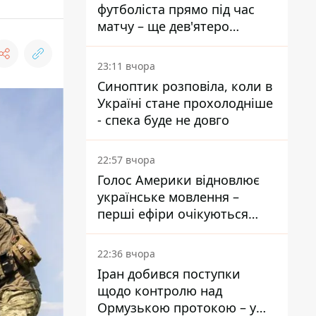
футболіста прямо під час
матчу – ще дев'ятеро
постраждали
23:11 вчора
Синоптик розповіла, коли в
Україні стане прохолодніше
- спека буде не довго
22:57 вчора
Голос Америки відновлює
українське мовлення –
перші ефіри очікуються
наступного тижня
22:36 вчора
Іран добився поступки
щодо контролю над
Ормузькою протокою – у