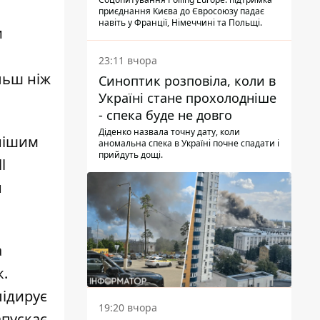
опитування
приєднання Києва до Євросоюзу падає
навіть у Франції, Німеччині та Польщі.
и
23:11 вчора
льш ніж
Синоптик розповіла, коли в
Україні стане прохолодніше
- спека буде не довго
Діденко назвала точну дату, коли
внішим
аномальна спека в Україні почне спадати і
прийдуть дощі.
l
н
а
к.
лідирує
19:20 вчора
апускає