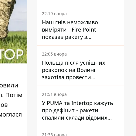
Reuters розкрили деталі
22:19 вчора
Наш гнів неможливо
виміряти - Fire Point
показав ракету з
загадковою позначкою 723
22:05 вчора
Польща після успішних
розкопок на Волині
захотіла провести
ексгумацію у нових місцях
новили
ї. Потім
21:51 вчора
У PUMA та Intertop кажуть
шов
про дефіцит - ракети
моглася
спалили склади відомих
брендів
21:35 вчора