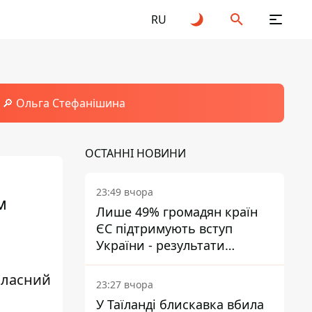
RU
🔎 Ольга Стефанішина
ОСТАННІ НОВИНИ
23:49 вчора
м
Лише 49% громадян країн
ЄС підтримують вступ
України - результати
опитування
власний
23:27 вчора
У Таїланді блискавка вбила