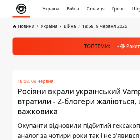
Україна
Війна
Столиця
Гроші
Шоу
Новини
Україна
Війна
18:58, 9 Червня 2026
ТОПТЕМИ:
🔴 Раке
18:58, 09 червня
Росіяни вкрали український Vamp
втратили - Z-блогери жаліються,
важковика
Окупанти відновили підбитий гексакопт
аналог за чотири роки так і не з'явився