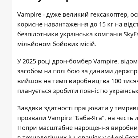
Vampire - дуже великий гексакоптер, о
корисне навантаження до 15 кг на відст
безпілотники українська компанія SkyF
мільйоном бойових місій.
У 2025 році дрон-бомбер Vampire, відо
засобом на полі бою за даними держпро
вийшов на темп виробництва 100 тисяч 
планується зробити повністю українсь
Завдяки здатності працювати у темряві
прозвали Vampire "Баба-Яга", на честь 
Попри масштабне нарощення виробницт
в технологічних інноваціях у сфері безп