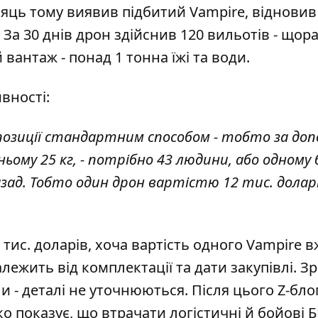
сяць тому виявив підбитий Vampire, відновив
За 30 днів дрон здійснив 120 вильотів - щор
 вантаж - понад 1 тонна їжі та води.
вності:
позиції стандартним способом - тобто за до
ньому 25 кг, - потрібно 43 людини, або одному
зад. Тобто один дрон вартістю 12 тис. долар
2 тис. доларів, хоча вартість одного Vampire 
залежить від комплектації та дати закупівлі. 
 - деталі не уточнюються. Після цього Z-бло
ко показує, що втрачати логістичні й бойові 