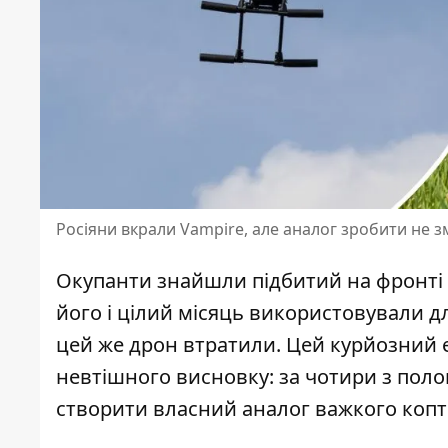
Росіяни вкрали Vampire, але аналог зробити не 
Окупанти знайшли підбитий на фронті 
його і цілий місяць використовували для
цей же дрон втратили. Цей курйозний еп
невтішного висновку: за чотири з поло
створити власний аналог важкого копт