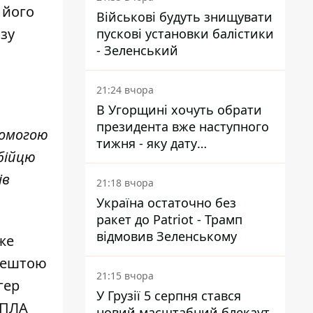
 його
Військові будуть знищувати
азу
пускові установки балістики
- Зеленський
21:24 вчора
В Угорщині хочуть обрати
президента вже наступного
помогою
тижня - яку дату
 бійцю
пропонують
ів
21:18 вчора
Україна остаточно без
ракет до Patriot - Трамп
відмовив Зеленському
вже
Зрештою
21:15 вчора
гер
У Грузії 5 серпня стався
БПЛА
новий масштабний блекаут