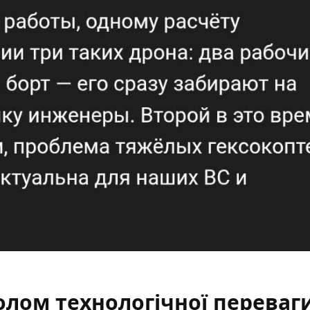
олом технологічної переваг