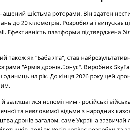
снащений шістьма роторами. Він здатен нест
ань до 20 кілометрів. Розробила і випускає ці
all. Ефективність платформи підтверджена бі
мий також як "Баба Яга", став найрезультати
грами "Армія дронів.Бонус". Виробник SkyFal
одиниць на рік. До кінця 2026 року цей дро
ким.
 й залишатися непомітним - російські військ
лячної та невловимої відьми з народних казо
ва дронів загалом, саме Україна зазвичай 
ілотників, тоді як Росія копіює розробки та з