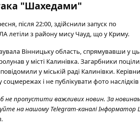
така "Шахедами"
есня, після 22:00,
здійснили запуск по
ЛА летіли з району мису Чауд, що у Криму.
зувала Вінницьку область
, спрямувавши у ц
ролунав у місті Калинівка. Загарбники поціл
 повідомили у міській раді Калинівки. Керівн
 соцмережах і не публікувати фото наслідків
об не пропустити важливих новин. За новина
куйте на нашому Telegram-каналі
Інформатор L
т
.