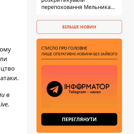
перепоховання Мельника
через ризик дипломатичної
ізоляції
БІЛЬШЕ НОВИН
СТИСЛО ПРО ГОЛОВНЕ
ьому
ЛИШЕ ОПЕРАТИВНІ НОВИНИ БЕЗ ЗАЙВОГО
или
ицтво
 атаки.
ми в
ive
.
ПЕРЕГЛЯНУТИ