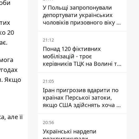
соби
У Польщі запропонували
депортувати українських
итих
чоловіків призовного віку -
кого це може торкнутися
ко 20
21:12
ає.
Понад 120 фіктивних
мобілізацій - троє
омога
керівників ТЦК на Волині та
угодах
Буковині отримали підозри
за фейкові звіти
и. Якщо
21:05
Іран пригрозив вдарити по
країнах Перської затоки,
якщо США здійснять хоча б
одну атаку - Reuters
, але її
20:56
Українські нардепи
розкритикували