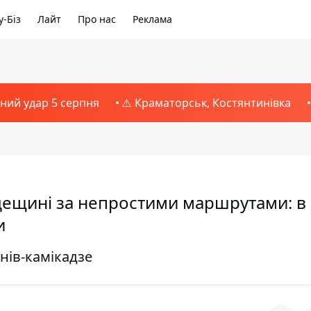
-Біз
Лайт
Про нас
Реклама
тний удар 5 серпня
⚠️ Краматорськ, Костянтинівка
дещині за непростими маршрутами: в
и
нів-камікадзе