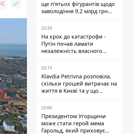
ще п'ятьох фігурантів щодо
заволодіння 9,2 млрд грн
ПриватБанку скерували до
суду
22:33
На крок до катастрофи -
Путін почав ламати
незалежність власного
Центробанку, змусивши
знизити базову ставку
22:15
Klavdia Petrivna розповіла,
скільки грошей витрачає на
життя в Києві та у що
вкладає мільйони
22:00
Президентом Угорщини
може стати герой мема
Гарольд, який приховує