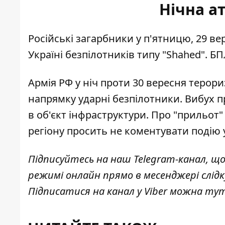
Нічна а
Російські загарбники у п'ятницю, 29 вер
Україні
безпілотників типу "Shahed". БП
Армія РФ у ніч проти 30 вересня
терори
напрямку ударні безпілотники. Вибух п
в об'єкт інфраструктури. Про "прильот"
регіону просить не коментувати подію у
Підписуйтесь на наш
Telegram-канал
, щ
режимі онлайн прямо в месенджері слід
Підписатися на канал у Viber можна
ту