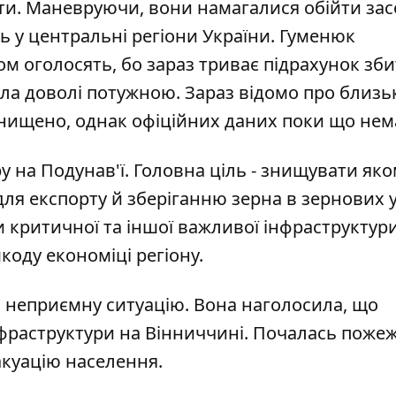
ти. Маневруючи, вони намагалися обійти за
ь у центральні регіони України. Гуменюк
ом оголосять, бо зараз триває підрахунок зб
ула доволі потужною. Зараз відомо про близь
о знищено, однак офіційних даних поки що нем
у на Подунав'ї. Головна ціль - знищувати як
для експорту й зберіганню зерна в зернових 
и критичної та іншої важливої інфраструктур
шкоду економіці регіону.
о неприємну ситуацію. Вона наголосила, що
нфраструктури на Вінниччині. Почалась пожежа
акуацію населення.