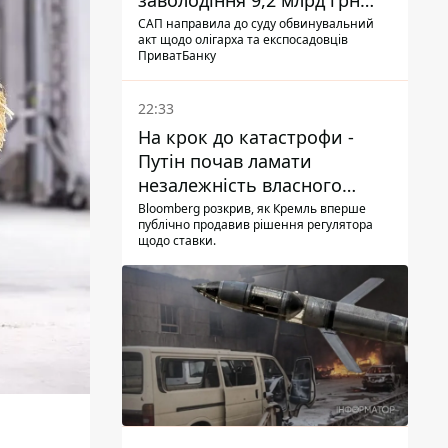
заволодіння 9,2 млрд грн
ПриватБанку скерували до
САП направила до суду обвинувальний
акт щодо олігарха та експосадовців
суду
ПриватБанку
22:33
На крок до катастрофи -
Путін почав ламати
незалежність власного
Центробанку, змусивши
Bloomberg розкрив, як Кремль вперше
публічно продавив рішення регулятора
знизити базову ставку
щодо ставки.