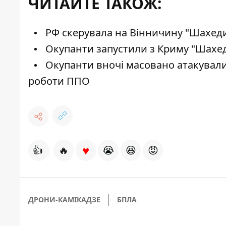
ЧИТАЙТЕ ТАКОЖ:
РФ скерувала на Вінничину "Шахеди
Окупанти запустили з Криму "Шахеди
Окупанти вночі масовано атакували
роботи ППО
♥
👍
🔥
😭
😆
😡
ДРОНИ-КАМІКАДЗЕ
БПЛА