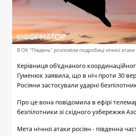
В ОК "Південь" розповіли подробиці нічної атаки ро
Керівниця об’єднаного координаційног
Гуменюк заявила, що в ніч проти 30 ве
Росіяни застосували ударні безпілотни
Про це вона повідомила в ефірі телемар
безпілотники
зі східного узбережжя Азо
Мета нічної атаки росіян - південна ч