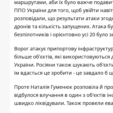
маршрутами, аби їх було важче подави
ППО України для того, щоб увійти навіт
розповідали, що результати атаки згод
дронів та кількість запущених. Атака б
безпілотників і орієнтовно усі 20 бул
Ворог атакує припортову інфраструктур
більше об'єктів, які використовуються 
України. Росіяни також шукають об'єкт
їм вдасться це зробити - це завдало б 
Проте Наталія Гуменюк розповіла й пр
відбулося влучання в один з об'єктів і
швидко ліквідували. Також провели ев