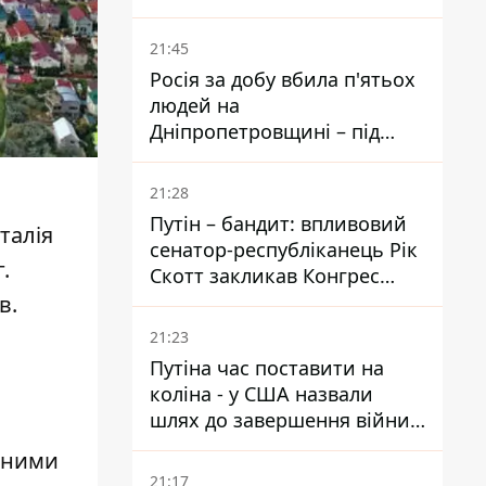
біль – він очолив народне
голосування
21:45
Росія за добу вбила п'ятьох
людей на
Дніпропетровщині – під
ударами опинилися п'ять
районів області
21:28
Путін – бандит: впливовий
талія
сенатор-республіканець Рік
г
.
Скотт закликав Конгрес
притягнути РФ до
ів.
відповідальності за війну в
21:23
Україні
Путіна час поставити на
коліна - у США назвали
шлях до завершення війни -
National Security Journal
ітними
21:17