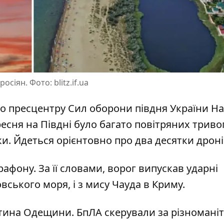
сіян. Фото: blitz.if.ua
о пресцентру Сил оборони півдня України На
ресня на Півдні
було багато повітряних триво
ки. Йдеться орієнтовно про два десятки дрон
афону. За її словами,
ворог випускав ударні
вського моря, і з мису Чауда в Криму.
астина Одещини. БпЛА скерували за різноман