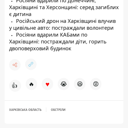
Росіяни вдарили по Донеччині,
Харківщині та Херсонщині: серед загиблих
є дитина
Російський дрон на Харківщині влучив
у цивільне авто: постраждали волонтери
Росіяни вдарили КАБами по
Харківщині: постраждали діти, горить
двоповерховий будинок
♥
🔥
😭
😆
😡
👍
ХАРКІВСЬКА ОБЛАСТЬ
ОБСТРІЛИ