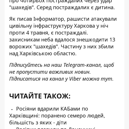
про чотирьох постраждалих через удар
"шахедів". Серед постраждалих є дитина.
Як писав Інформатор, рашисти
атакували
цивільну інфраструктуру Харкова
у ніч
проти 4 травня, є постраждалі.
захисникам неба вдалося
знешкодити 13
ворожих "шахедів"
. Частину з них збили
над Харківською областю.
Підписуйтесь на наш
Telegram-канал
, щоб
не пропустити важливих новин.
Підписатися на канал у Viber можна
тут
.
ЧИТАЙТЕ ТАКОЖ:
Росіяни вдарили КАБами по
Харківщині: поранено семеро людей,
більшість з яких - діти