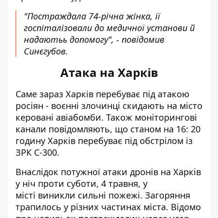
"Постраждала 74-річна жінка, її
госпіталізовали до медичної установи й
надаютьь допомогу", - повідомив
Синєгубов.
Атака на Харків
Саме зараз Харків перебуває під атакою
росіян - воєнні злочинці
скидають на місто
керовані авіабомби
. Також моніторингові
канали повідомляють, що станом на 16: 20
годину Харків перебуває під обстрілом із
ЗРК С-300.
Внаслідок потужної атаки дронів на Харків
у ніч проти суботи, 4 травня, у
місті
виникли сильні пожежі
. Загоряння
трапилось у різних частинах міста. Відомо