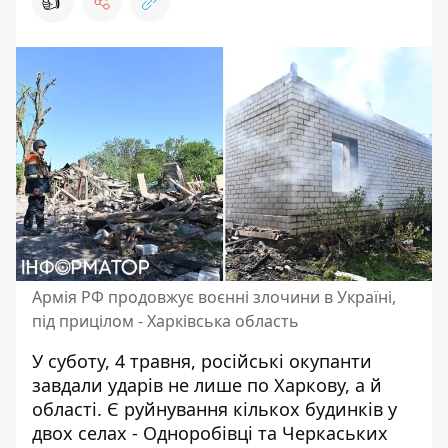
👍
Армія РФ продовжує воєнні злочини в Україні,
під прицілом - Харківська область
У суботу, 4 травня, російські окупанти
завдали ударів не лише по Харкову
, а й
області. Є руйнування кількох будинків у
двох селах - Одноробівці та Черкаських