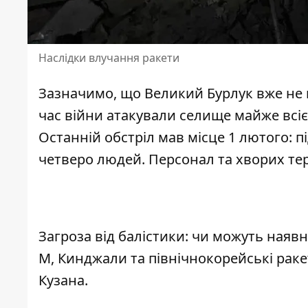
Наслідки влучання ракети
Зазначимо, що Великий Бурлук вже не в
час війни атакували селище майже всі
Останній обстріл мав місце 1 лютого: п
четверо людей
. Персонал та хворих те
Загроза від балістики: чи можуть наяв
М, Кинджали та північнокорейські раке
Кузана.