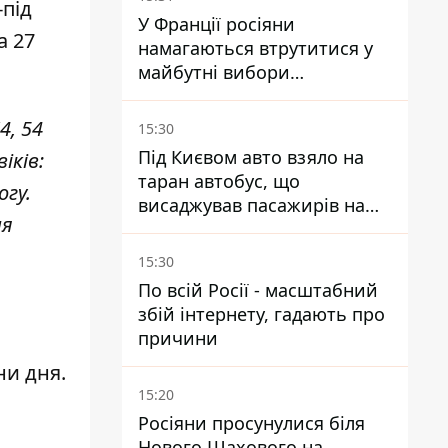
-під
У Франції росіяни
а 27
намагаються втрутитися у
майбутні вибори
президента завдяки ботам
4, 54
15:30
Під Києвом авто взяло на
іків:
таран автобус, що
огу.
висаджував пасажирів на
ня
зупинці - пасажирка в
лікарні
15:30
По всій Росії - масштабний
збій інтернету, гадають про
причини
ни дня.
15:20
Росіяни просунулися біля
Нового Шахового на