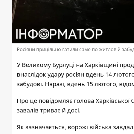
Росіяни прицільно гатили саме по житловій забу
У Великому Бурлуці на Харківщині прод
внаслідок
удару росіян вдень 14 лютог
забудові. Наразі, вдень 15 лютого, від
Про це повідомляє голова Харківської
завалів триває
й досі.
Як зазначається, ворожі війська завд