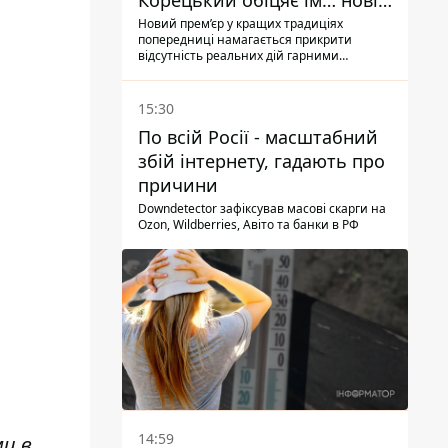
Корецький обіцяє їм… нові
склади
Новий прем’єр у кращих традиціях
попередниці намагається прикрити
відсутність реальних дій гарними
словами
15:30
По всій Росії - масштабний
збій інтернету, гадають про
причини
Downdetector зафіксував масові скарги на
Ozon, Wildberries, Авіто та банки в РФ
14:59
ми в