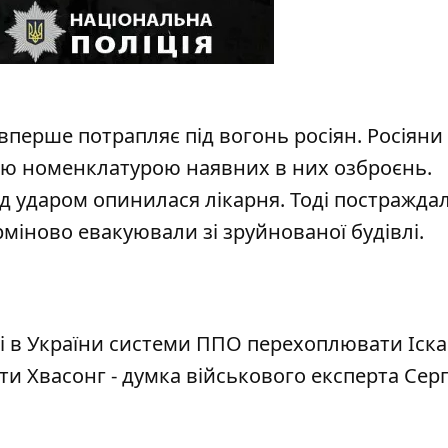
перше потрапляє під вогонь росіян. Росіяни 
єю номенклатурою наявних в них озброєнь.
ід ударом опинилася лікарня. Тоді
постражда
рміново евакуювали зі зруйнованої будівлі.
ні в України системи ППО перехоплювати Іск
ти Хвасонг - думка військового експерта Серг