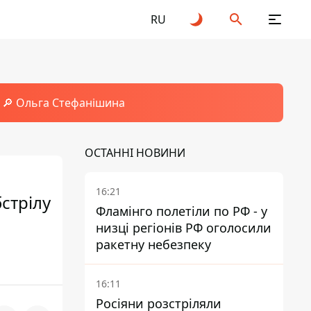
RU
🔎 Ольга Стефанішина
ОСТАННІ НОВИНИ
16:21
стрілу
Фламінго полетіли по РФ - у
низці регіонів РФ оголосили
ракетну небезпеку
16:11
Росіяни розстріляли