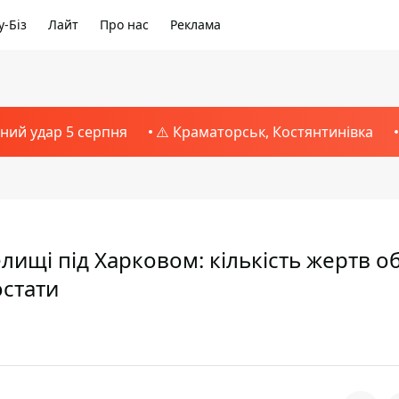
-Біз
Лайт
Про нас
Реклама
тний удар 5 серпня
⚠️ Краматорськ, Костянтинівка
лищі під Харковом: кількість жертв об
остати