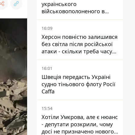
українського
військовополоненого в
районі Мирного на
Донеччині
16:09
Херсон повністю залишився
без світла після російської
атаки - скільки треба часу
на відновлення
16:01
Швеція передасть Україні
судно тіньового флоту Росії
Caffa
15:54
Хотіли Умєрова, але є нюанс
- депутати розкрили, чому
досі не призначено нового