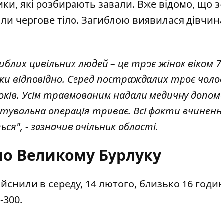
ки, які розбирають завали. Вже відомо, що з
ли чергове тіло. Загиблою виявилася дівчин
иблих цивільних людей – це троє жінок віком 7
роки відповідно. Серед постраждалих троє чолов
 років. Усім травмованим надали медичну допом
тувальна операція триває. Всі факти вчинен
ся", - зазначив очільник області.
 по Великому Бурлуку
ійснили в середу, 14 лютого, близько 16 годи
-300.