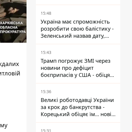
посла у США
15:48
Україна має спроможність
розробити свою балістику -
Зеленський назвав дату,
коли вона з'явиться
15:43
Трамп погрожує ЗМІ через
аждалих
новини про дефіцит
итловій
боєприпасів у США - обіцяє
знайти і ув’язнити всіх
15:36
Великі роботодавці України
за крок до банкрутства -
Корецький обіцяє їм… нові
склади
ому
15:31