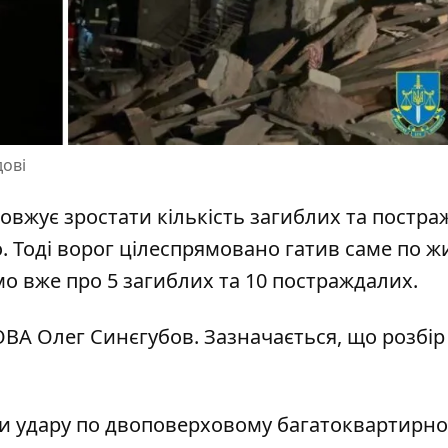
дові
овжує зростати кількість загиблих та постр
о
. Тоді ворог цілеспрямовано гатив саме по ж
омо вже про 5 загиблих та 10 постраждалих.
 ОВА Олег Синєгубов. Зазначається, що
розбір
али удару по двоповерховому багатоквартирн