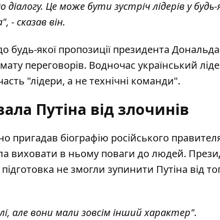
іалогу. Це може бути зустріч лідерів у будь-
 - сказав він.
до будь-якої пропозиції президента Дональда
мату переговорів. Водночас український лід
асть "лідери, а не технічні команди".
вала Путіна від злочинів
вно пригадав
біографію російського правител
ла виховати в ньому поваги до людей. Прези
 підготовка не змогли зупинити Путіна від то
і, але вони мали зовсім інший характер".