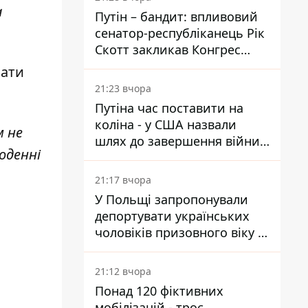
а
Путін – бандит: впливовий
сенатор-республіканець Рік
Скотт закликав Конгрес
притягнути РФ до
вати
відповідальності за війну в
21:23 вчора
Україні
Путіна час поставити на
коліна - у США назвали
м не
шлях до завершення війни -
оденні
National Security Journal
21:17 вчора
У Польщі запропонували
депортувати українських
чоловіків призовного віку -
кого це може торкнутися
21:12 вчора
Понад 120 фіктивних
мобілізацій - троє