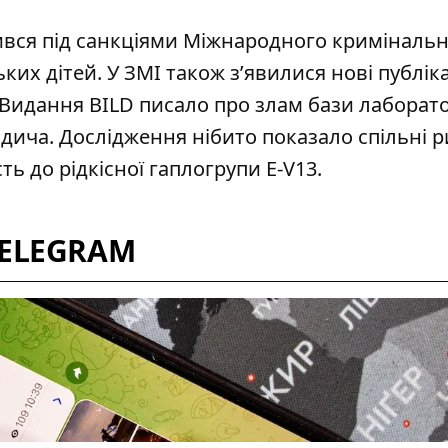
ився під санкціями Міжнародного криміналь
ких дітей. У ЗМІ також з’явилися нові публіка
Видання BILD писало про злам бази лаборато
одича. Дослідження нібито показало спільні р
ть до рідкісної гаплогрупи E-V13.
TELEGRAM