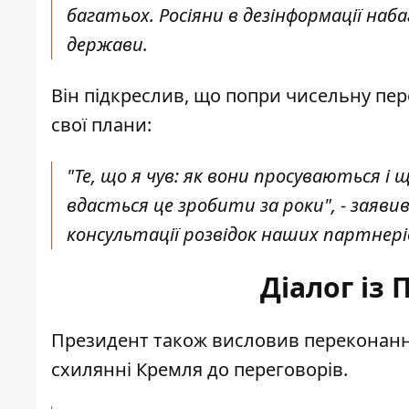
багатьох. Росіяни в дезінформації наба
держави.
Він підкреслив, що попри чисельну пер
свої плани:
"Те, що я чув: як вони просуваються і щ
вдасться це зробити за роки", - заяв
консультації розвідок наших партнерів
Діалог із 
Президент також висловив переконанн
схилянні Кремля до переговорів.