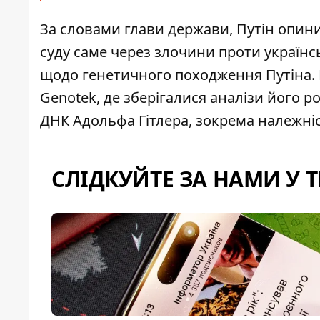
За словами глави держави, Путін опин
суду саме через злочини проти українсь
щодо генетичного походження Путіна. 
Genotek, де зберігалися аналізи його р
ДНК Адольфа Гітлера
, зокрема належніс
СЛІДКУЙТЕ ЗА НАМИ У 