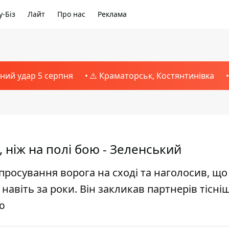
-Біз
Лайт
Про нас
Реклама
тний удар 5 серпня
⚠️ Краматорськ, Костянтинівка
, ніж на полі бою - Зеленський
просування ворога на сході та наголосив, що
навіть за роки. Він закликав партнерів тісні
ю