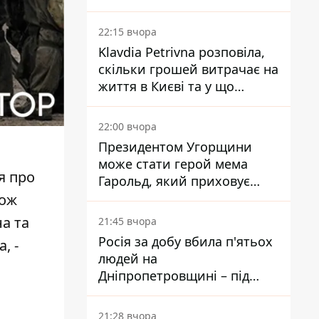
Центробанку, змусивши
знизити базову ставку
22:15 вчора
Klavdia Petrivna розповіла,
скільки грошей витрачає на
життя в Києві та у що
вкладає мільйони
22:00 вчора
Президентом Угорщини
може стати герой мема
я про
Гарольд, який приховує
біль – він очолив народне
кож
голосування
а та
21:45 вчора
Росія за добу вбила п'ятьох
, -
людей на
Дніпропетровщині – під
ударами опинилися п'ять
районів області
21:28 вчора