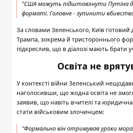
"США можуть підштовхнути Путіна до д
форматі. Головне - зупинити вбивства",
За словами Зеленського, Київ готовий 
Трампа, зокрема й тристороннього фор
підкреслив, що в діалозі мають брати уч
Освіта не вряту
У контексті війни Зеленський нещода
наголосивши, що жодна освіта не змог
заявив, що навіть вчителі та юридична
стати військовим злочинцем:
"Формально він отримував уроки морал