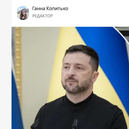
Ганна Копитько
РЕДАКТОР