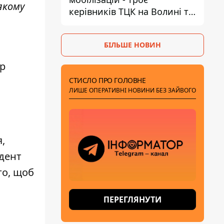
якому
керівників ТЦК на Волині та
Буковині отримали підозри
за фейкові звіти
БІЛЬШЕ НОВИН
ер
СТИСЛО ПРО ГОЛОВНЕ
ЛИШЕ ОПЕРАТИВНІ НОВИНИ БЕЗ ЗАЙВОГО
я
,
дент
го, щоб
ПЕРЕГЛЯНУТИ