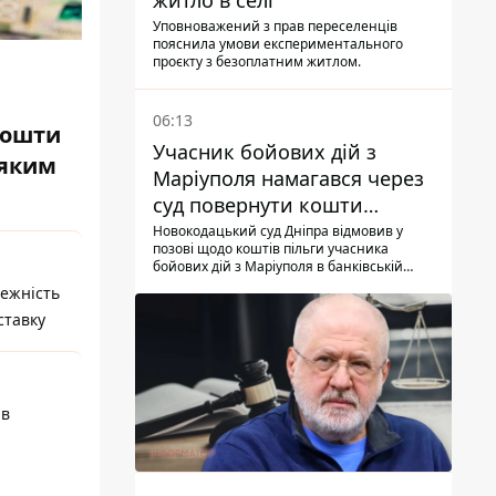
житло в селі
Уповноважений з прав переселенців
пояснила умови експериментального
проєкту з безоплатним житлом.
06:13
кошти
Учасник бойових дій з
 яким
Маріуполя намагався через
суд повернути кошти
субсидії з рахунку в
Новокодацький суд Дніпра відмовив у
позові щодо коштів пільги учасника
Ощадбанку - яким було
бойових дій з Маріуполя в банківській
рішення
установі
лежність
ставку
 в