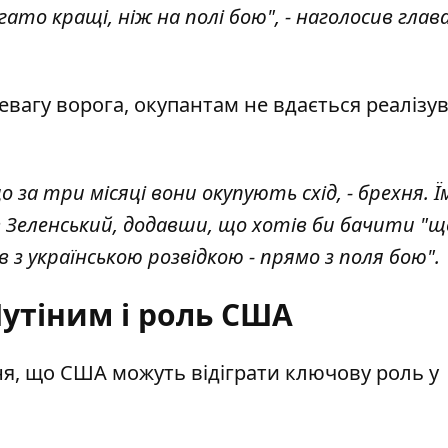
гато кращі, ніж на полі бою", - наголосив глав
евагу ворога, окупантам не вдається реалізу
о за три місяці вони окупують схід, - брехня. Ї
ив Зеленський, додавши, що хотів би бачити "щ
 з українською розвідкою - прямо з поля бою".
Путіним і роль США
я, що США можуть відіграти ключову роль у