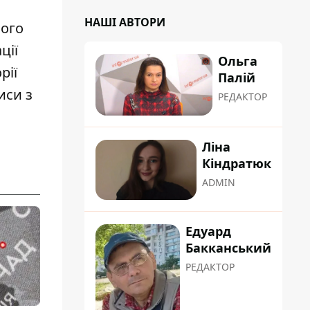
НАШІ АВТОРИ
ного
ції
Ольга
рії
Палій
иси з
РЕДАКТОР
Ліна
Кіндратюк
ADMIN
Едуард
Бакканський
РЕДАКТОР