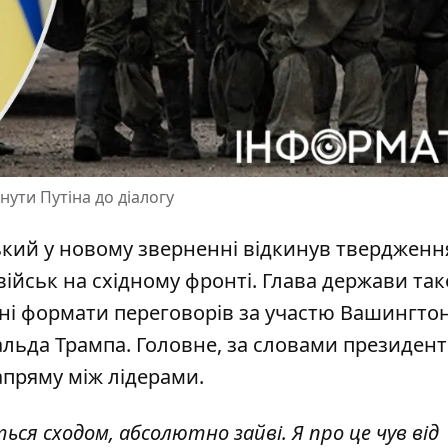
ути Путіна до діалогу
кий у новому зверненні відкинув твердженн
військ
на східному фронті
. Глава держави та
зні формати переговорів за участю Вашингтон
льда Трампа. Головне, за словами президента
апряму між лідерами.
ься сходом, абсолютно зайві. Я про це чув від