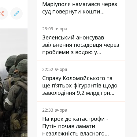
Маріуполя намагався через
суд повернути кошти
субсидії з рахунку в
Ощадбанку - яким було
23:09 вчора
рішення
Зеленський анонсував
звільнення посадовця через
проблеми з водою у
Марганці
22:52 вчора
Справу Коломойського та
ще п'ятьох фігурантів щодо
заволодіння 9,2 млрд грн
ПриватБанку скерували до
суду
22:33 вчора
На крок до катастрофи -
Путін почав ламати
незалежність власного