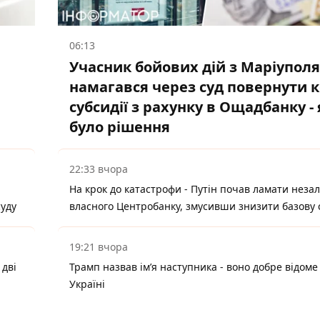
06:13
Учасник бойових дій з Маріуполя
намагався через суд повернути 
субсидії з рахунку в Ощадбанку -
було рішення
22:33 вчора
На крок до катастрофи - Путін почав ламати неза
суду
власного Центробанку, змусивши знизити базову 
19:21 вчора
 дві
Трамп назвав імʼя наступника - воно добре відоме
Україні