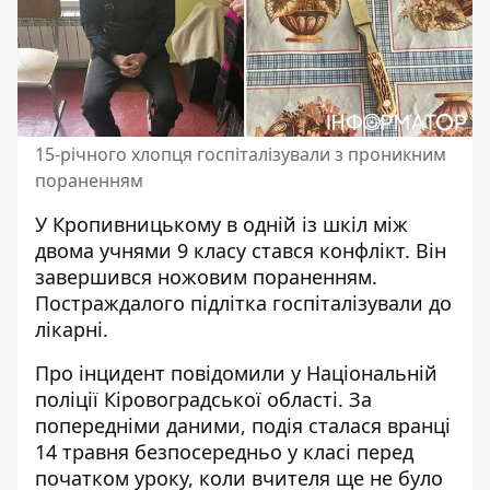
15-річного хлопця госпіталізували з проникним
пораненням
У Кропивницькому в одній із шкіл між
двома учнями 9 класу стався конфлікт. Він
завершився
ножовим пораненням
.
Постраждалого підлітка госпіталізували до
лікарні.
Про інцидент повідомили у Національній
поліції Кіровоградської області. За
попередніми даними, подія сталася вранці
14 травня безпосередньо
у класі перед
початком уроку
, коли вчителя ще не було