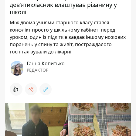
девʼятикласник влаштував різанину у
школі
Між двома учнями старшого класу стався
конфлікт просто у шкільному кабінеті перед
уроком, один із підлітків завдав іншому ножових
поранень у спину та живіт, постраждалого
госпіталізували до лікарні
Ганна Копитько
РЕДАКТОР
👍