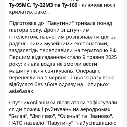
Ту-95МС, Ту-22М3 та Ту-160
- ключові носії
крилатих ракет.
Підготовка до "Павутини" тривала понад
півтора року. Дрони зі штучним
інтелектом, навченим розпізнавати цілі за
радянськими музейними експонатами,
заздалегідь переправили на територію РФ.
Першим відкладанням стало 9 травня 2025
року: кілька водіїв не змогли вести
машину після святкувань. Операцію
перенесли на 1 червня - і цього разу вона
відбулася без збоїв одразу на чотирьох
авіабазах.
Спутникові знімки після атаки зафіксували
сліди пожеж і руйнувань на аеродромах
"Бєлая", "Дягілєво", "Олєнья" та "Іваново".
НАТО
назвало "Павутину" "найуспішнішою