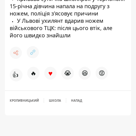
15-річна дівчина напала на подругу з
ножем, поліція з’ясовує причини
У Львові ухилянт вдарив ножем
військового ТЦК: після цього втік, але
його швидко знайшли
♥
🔥
😭
😆
😡
👍
КРОПИВНИЦЬКИЙ
ШКОЛА
НАПАД