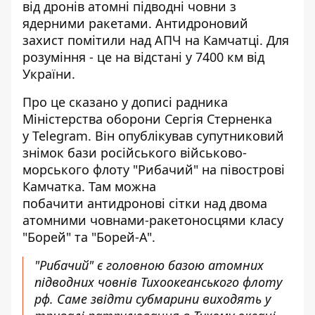
від дронів атомні підводні човни з
ядерними ракетами. Антидроновий
захист помітили над АПЧ на Камчатці. Для
розуміння - це на відстані у 7400 км від
України.
Про це сказано у дописі радника
Міністерства оборони Сергія Стерненка
у
Telegram
. Він опублікував супутниковий
знімок бази російського військово-
морського флоту "Рибачий" на півострові
Камчатка. Там можна
побачити антидронові сітки над двома
атомними човнами-ракетоносцями класу
"Борей" та "Борей-А".
"Рибачий" є головною базою атомних
підводних човнів Тихоокеанського флоту
рф. Саме звідти субмарини виходять у