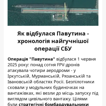
Як відбулася Павутина -
хронологія найгучнішої
операції СБУ
Операція "Павутина"
відбулася 1 червня
2025 року
: понад сотня FPV-дронів
атакувала чотири аеродроми - у
Іркутській, Мурманській, Рязанській та
Івановській областях Росії. Безпілотники
сховали у модульних будиночках на
вантажівках, які везли до місць запуску під
виглядом цивільного вантажу. Цілями
були
стратегічні бомбардувальники