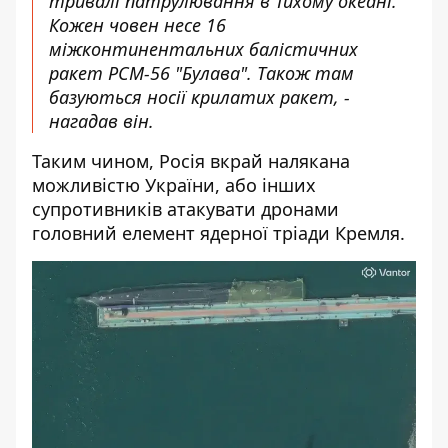
тривалі патрулювання в Тихому океані.
Кожен човен несе 16
міжконтинентальних балістичних
ракет РСМ-56 "Булава". Також там
базуються носії крилатих ракет, -
нагадав він.
Таким чином, Росія вкрай налякана
можливістю України, або інших
супротивників атакувати дронами
головний елемент ядерної тріади Кремля.