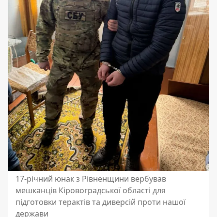
17-річний юнак з Рівненщини вербував
мешканців Кіровоградської області для
підготовки терактів та диверсій проти нашої
держави