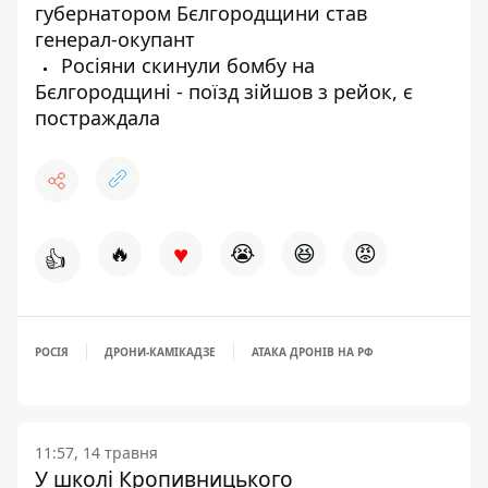
губернатором Бєлгородщини став
генерал-окупант
Росіяни скинули бомбу на
Бєлгородщині - поїзд зійшов з рейок, є
постраждала
♥
🔥
😭
😆
😡
👍
РОСІЯ
ДРОНИ-КАМІКАДЗЕ
АТАКА ДРОНІВ НА РФ
11:57, 14 травня
У школі Кропивницького