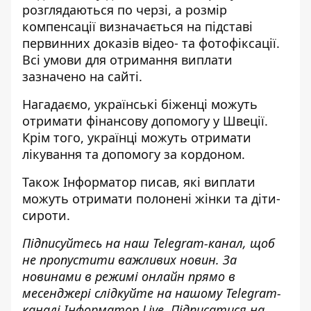
розглядаються по черзі, а розмір
компенсації визначається на підставі
первинних доказів відео- та фотофіксації.
Всі умови для отримання виплати
зазначено на
сайті
.
Нагадаємо, українські
біженці можуть
отримати фінансову допомогу
у Швеції.
Крім того, українці
можуть отримати
лікування та допомогу за кордоном
.
Також
Інформатор
писав, які
виплати
можуть отримати полонені жінки та діти-
сироти
.
Підписуйтесь на наш
Telegram-канал
, щоб
не пропустити важливих новин. За
новинами в режимі онлайн прямо в
месенджері слідкуйте на нашому Telegram-
каналі
Інформатор Live
. Підписатися на