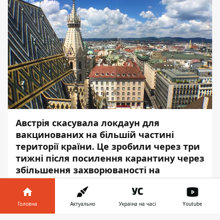
Австрія скасувала локдаун для
вакцинованих на більшій частині
території країни. Це зробили через три
тижні після посилення карантину через
збільшення захворюваності на
коронавірус в країні.
Про це повідомляє
Інформатор
з
Головна
Актуально
Україна на часі
Youtube
посиланням на
AP
.