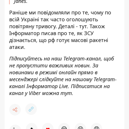
Janes.
Раніше ми повідомляли про те, чому по
всій Україні так часто оголошують
повітряну тривогу. Деталі -
тут
. Також
Інформатор
писав
про те, як ЗСУ
дізнається, що рф готує масові ракетні
атаки.
Підписуйтесь на наш
Telegram-канал
, щоб
не пропустити важливих новин. За
новинами в режимі онлайн прямо в
месенджері слідкуйте на нашому Telegram-
каналі
Інформатор Live
. Підписатися на
канал у Viber можна
тут
.
♥
🔥
😭
😆
😡