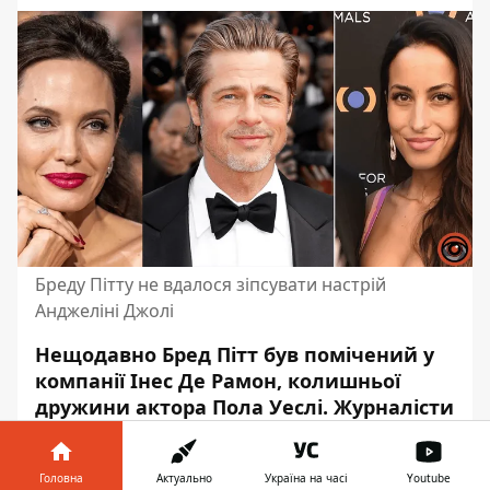
Бреду Пітту не вдалося зіпсувати настрій
Анджеліні Джолі
Нещодавно Бред Пітт був помічений у
компанії Інес Де Рамон, колишньої
дружини актора Пола Уеслі. Журналісти
моментально висунули версію, що у
Пітта роман з жінкою, яка майже на
30
Головна
Актуально
Україна на часі
Youtube
років молодша за нього
. І колишня