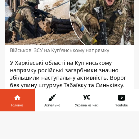
Військові ЗСУ на Куп'янському напрямку
У Харківські області на Куп'янському
напрямку російські загарбники значно
збільшили наступальну активність. Ворог
без упину
штурмує Табаївку та Синьківку
.
Влада регіону готова до будь-якого
розвитку подій, включно із ширшим
Головна
Актуально
Україна на часі
Youtube
наступом на Харківщину.
Інформатор у
Про
ситуацію в регіоні
розповів очільник
Завантажити
телефоні
👉
Харківської ОВА Олег Синєгубов. Він
підкреслив, що українські воїни відбили