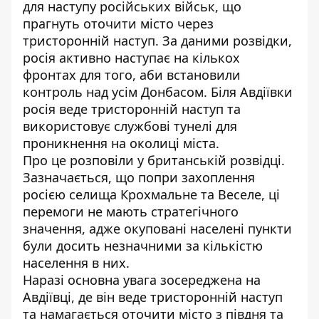
для наступу російських військ
, що
прагнуть оточити місто через
тристоронній наступ. За даними розвідки,
росія активно наступає на кількох
фронтах для того, аби встановили
контроль над усім Донбасом. Біля Авдіївки
росія веде тристоронній наступ та
використовує службові тунелі для
проникнення на околиці міста.
Про це розповіли у британській розвідці.
Зазначається, що попри захоплення
росією селища Крохмальне та Веселе,
ці
перемоги не мають стратегічного
значення
, адже окуповані населені пункти
були досить незначними за кількістю
населення в них.
Наразі основна увага зосереджена на
Авдіївці, де він веде тристоронній наступ
та намагається оточити місто з півдня та