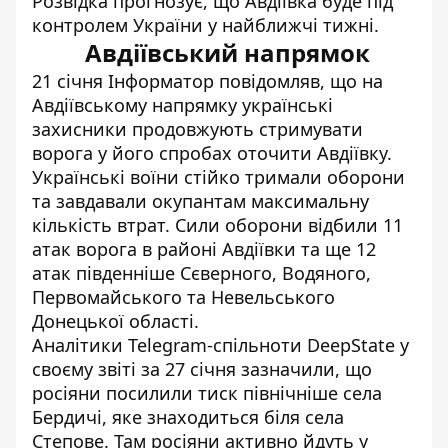
Розвідка прогнозує, що Авдіївка буде під
контролем України у найближчі тижні.
Авдіївський напрямок
21 січня Інформатор повідомляв, що на
Авдіївському напрямку українські
захисники
продовжують стримувати
ворога у його спробах оточити Авдіївку
.
Українські воїни стійко тримали оборони
та завдавали окупантам максимальну
кількість втрат. Сили оборони відбили 11
атак ворога в районі Авдіївки та ще 12
атак південніше Сєверного, Водяного,
Первомайського та Невельського
Донецької області.
Аналітики Telegram-спільноти DeepState у
своєму звіті за 27 січня зазначили, що
росіяни посилили тиск північніше села
Бердичі, яке знаходиться біля села
Степове. Там росіяни активно йдуть у