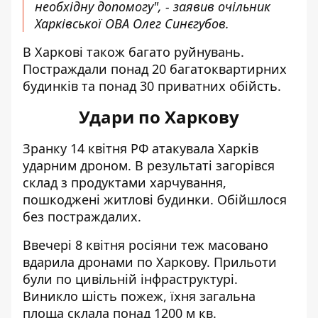
необхідну допомогу", - заявив очільник
Харківської ОВА Олег Синєгубов.
В Харкові також багато руйнувань.
Постраждали понад 20 багатоквартирних
будинків та понад 30 приватних обійсть.
Удари по Харкову
Зранку 14 квітня РФ
атакувала Харків
ударним дроном
. В результаті загорівся
склад з продуктами харчування,
пошкоджені житлові будинки. Обійшлося
без постраждалих.
Ввечері 8 квітня росіяни теж масовано
вдарила дронами по Харкову
. Прильоти
були по цивільній інфраструктурі.
Виникло шість пожеж, їхня загальна
площа склала понад 1200 м кв.