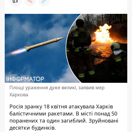
👍
Площі ураження дуже великі, заявив мер
Харкова
Росія зранку 18 квітня
атакувала Харків
балістичними ракетами. В місті понад 50
поранених та один загиблий. Зруйновані
десятки будинків.