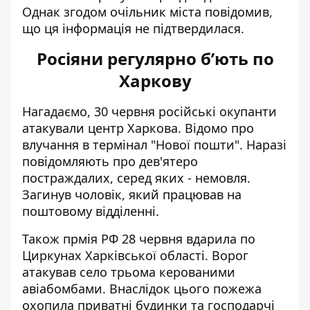
Однак згодом очільник міста повідомив,
що ця інформація не підтвердилася.
Росіяни регулярно бʼють по
Харкову
Нагадаємо, 30 червня
російські окупанти
атакували
центр Харкова. Відомо про
влучання в термінал "Нової пошти". Наразі
повідомляють про дев'ятеро
постраждалих, серед яких - немовля.
Загинув чоловік, який працював на
поштовому відділенні.
Також прмія РФ 28 червня
вдарила по
Циркунах Харківської області
. Ворог
атакував село трьома керованими
авіабомбами. Внаслідок цього пожежа
охопила приватні будинки та господарчі