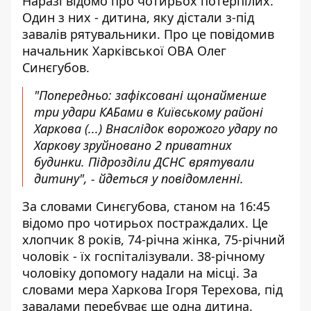
Наразі
відомо про чотирьох потерпілих
.
Один з них - дитина, яку дістали з-під
завалів рятувальники. Про це повідомив
начальник Харківської ОВА Олег
Синєгубов.
"Попередньо: зафіксовані щонайменше
три удари КАБами в Київському районі
Харкова (...) Внаслідок ворожого удару по
Харкову зруйновано 2 приватних
будинки.
Підрозділи ДСНС врятували
дитину", - йдеться у повідомленні.
За словами Синєгубова, станом на 16:45
відомо про чотирьох постраждалих. Це
хлопчик 8 років, 74-річна жінка, 75-річний
чоловік - їх госпіталізували. 38-річному
чоловіку допомогу надали на місці. За
словами мера Харкова Ігоря Терехова, під
завалами
перебуває ще одна дитина
.