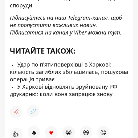
споруди.
Підписуйтесь на наш
Telegram-канал
, щоб
не пропустити важливих новин.
Підписатися на канал у Viber можна
тут
.
ЧИТАЙТЕ ТАКОЖ:
Удар по п'ятиповерхівці в Харкові:
кількість загиблих збільшилась, пошукова
операція триває
У Харкові відновлять зруйновану РФ
друкарню: коли вона запрацює знову
♥
🔥
😭
😆
😡
👍