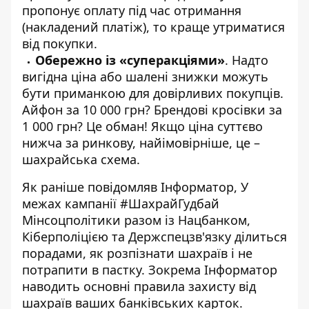
пропонує оплату під час отримання
(накладений платіж), то краще утриматися
від покупки.
Обережно із «суперакціями»
. Надто
вигідна ціна або шалені знижки можуть
бути приманкою для довірливих покупців.
Айфон за 10 000 грн? Брендові кросівки за
1 000 грн? Це обман! Якщо ціна суттєво
нижча за ринкову, найімовірніше, це –
шахрайська схема.
Як раніше повідомляв Інформатор, У
межах кампанії #ШахрайГудбай
Мінсоцполітики разом із Нацбанком,
Кіберполіцією та Держспецзв'язку ділиться
порадами,
як розпізнати шахраїв
і не
потрапити в пастку. Зокрема Інформатор
наводить основні правила
захисту від
шахраїв ваших банківських карток
.