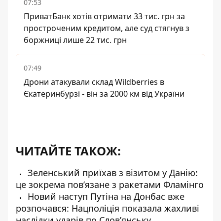
07:53
ПриватБанк хотів отримати 33 тис. грн за
простроченим кредитом, але суд стягнув з
боржниці лише 22 тис. грн
07:49
Дрони атакували склад Wildberries в
Єкатеринбурзі - він за 2000 км від України
ЧИТАЙТЕ ТАКОЖ:
Зеленський приїхав з візитом у Данію:
це зокрема повʼязане з ракетами Фламінго
Новий наступ Путіна на Донбас вже
розпочався: Нацполіція показала жахливі
наслідки ударів по Словʼянську