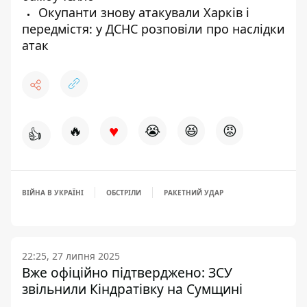
Окупанти знову атакували Харків і
передмістя: у ДСНС розповіли про наслідки
атак
♥
🔥
😭
😆
😡
👍
ВІЙНА В УКРАЇНІ
ОБСТРІЛИ
РАКЕТНИЙ УДАР
22:25, 27 липня 2025
Вже офіційно підтверджено: ЗСУ
звільнили Кіндратівку на Сумщині