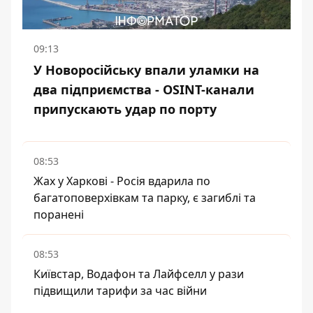
09:13
У Новоросійську впали уламки на
два підприємства - OSINT-канали
припускають удар по порту
08:53
Жах у Харкові - Росія вдарила по
багатоповерхівкам та парку, є загиблі та
поранені
08:53
Київстар, Водафон та Лайфселл у рази
підвищили тарифи за час війни