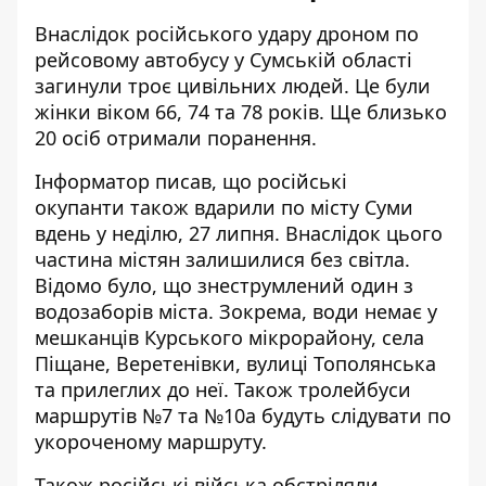
Внаслідок російського удару дроном по
рейсовому автобусу у Сумській області
загинули троє цивільних людей
. Це були
жінки віком 66, 74 та 78 років. Ще близько
20 осіб отримали поранення.
Інформатор писав, що російські
окупанти
також вдарили по місту Суми
вдень у неділю
, 27 липня. Внаслідок цього
частина містян залишилися без світла.
Відомо було, що знеструмлений один з
водозаборів міста. Зокрема, води немає у
мешканців Курського мікрорайону, села
Піщане, Веретенівки, вулиці Тополянська
та прилеглих до неї. Також тролейбуси
маршрутів №7 та №10а будуть слідувати по
укороченому маршруту.
Також російські війська
обстріляли