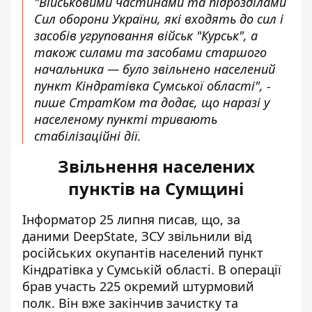
"Військовими частинами та підрозділами
Сил оборони України, які входять до сил і
засобів угруповання військ "Курськ", а
також силами та засобами старшого
начальника — було звільнено населений
пункт Кіндратівка Сумської області", -
пише СтратКом та додає, що наразі у
населеному пункті тривають
стабілізаційні дії.
Звільнення населених
пунктів на Сумщині
Інформатор 25 липня писав, що, за
даними DeepState, ЗСУ
звільнили від
російських окупантів населений пункт
Кіндратівка
у Сумській області. В операції
брав участь 225 окремий штурмовий
полк. Він вже закінчив зачистку та