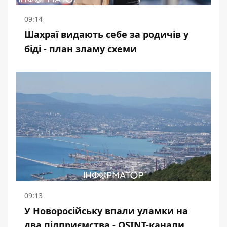
09:14
Шахраї видають себе за родичів у
біді - план зламу схеми
09:13
У Новоросійську впали уламки на
два підприємства - OSINT-канали