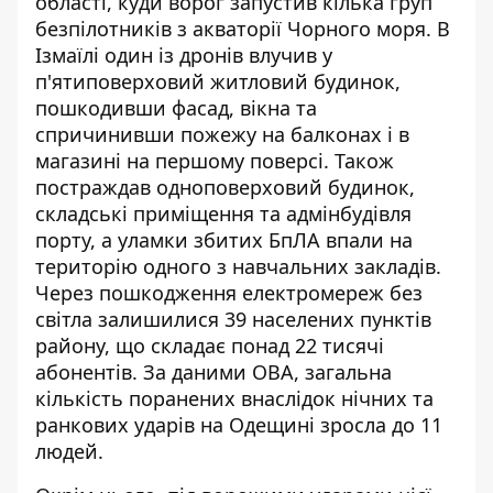
області
, куди ворог запустив кілька груп
безпілотників з акваторії Чорного моря. В
Ізмаїлі один із дронів влучив у
п'ятиповерховий житловий будинок,
пошкодивши фасад, вікна та
спричинивши пожежу на балконах і в
магазині на першому поверсі. Також
постраждав одноповерховий будинок,
складські приміщення та адмінбудівля
порту, а уламки збитих БпЛА впали на
територію одного з навчальних закладів.
Через пошкодження електромереж без
світла залишилися 39 населених пунктів
району, що складає понад 22 тисячі
абонентів. За даними ОВА, загальна
кількість поранених внаслідок нічних та
ранкових ударів на Одещині зросла до 11
людей.