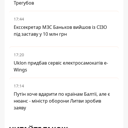
Трегубов
17:44
Екссекретар МЗС Баньков вийшов із СІЗО
під заставу у 10 млн грн
17:20
Uklon придбав сервіс електросамокатів e-
Wings
17:14
Путін хоче вдарити по країнам Балтії, але є
нюанс - міністр оборони Литви зробив
заяву