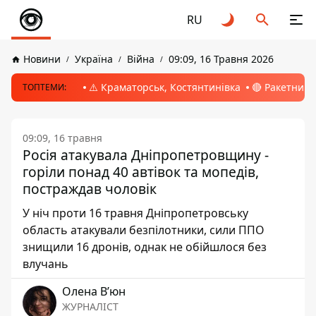
RU
Новини
Україна
Війна
09:09, 16 Травня 2026
⚠️ Краматорськ, Костянтинівка
🔴 Ракетний 
ТОПТЕМИ:
09:09, 16 травня
Росія атакувала Дніпропетровщину -
горіли понад 40 автівок та мопедів,
постраждав чоловік
У ніч проти 16 травня Дніпропетровську
область атакували безпілотники, сили ППО
знищили 16 дронів, однак не обійшлося без
влучань
Олена Вʼюн
ЖУРНАЛІСТ