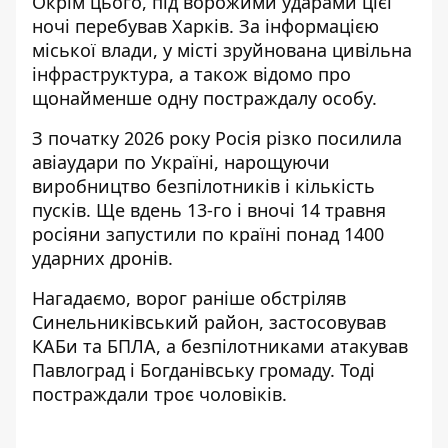
Окрім цього,
під ворожими ударами цієї
ночі перебував Харків
. За інформацією
міської влади, у місті зруйнована цивільна
інфраструктура, а також відомо про
щонайменше одну постраждалу особу.
З початку 2026 року Росія різко посилила
авіаудари по Україні, нарощуючи
виробництво безпілотників і кількість
пусків. Ще
вдень 13-го
і вночі 14 травня
росіяни
запустили по країні
понад 1400
ударних дронів.
Нагадаємо, ворог раніше обстріляв
Синельниківський район, застосовував
КАБи та БПЛА, а безпілотниками атакував
Павлоград і Богданівську громаду. Тоді
постраждали троє чоловіків
.