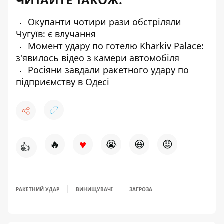
Окупанти чотири рази обстріляли
Чугуїв: є влучання
Момент удару по готелю Kharkiv Palace:
з'явилось відео з камери автомобіля
Росіяни завдали ракетного удару по
підприємству в Одесі
♥
🔥
😭
😆
😡
👍
РАКЕТНИЙ УДАР
ВИНИЩУВАЧІ
ЗАГРОЗА