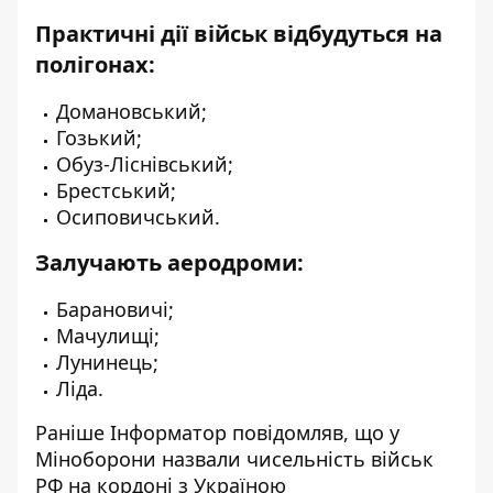
Практичні дії військ відбудуться на
полігонах:
Домановський;
Гозький;
Обуз-Ліснівський;
Брестський;
Осиповичський.
Залучають аеродроми:
Барановичі;
Мачулищі;
Лунинець;
Ліда.
Раніше І
нформатор
повідомляв, що
у
Міноборони назвали чисельність військ
РФ
на кордоні з Україною