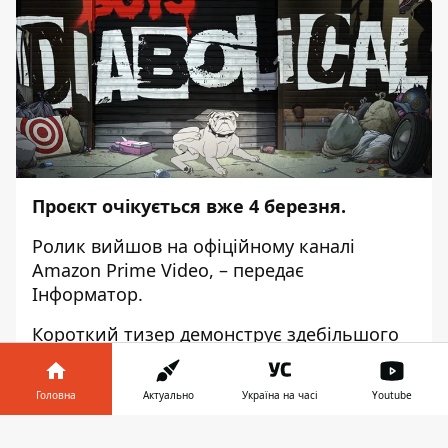
Проєкт очікується вже 4 березня.
Ролик вийшов на офіційному каналі
Amazon Prime Video
, – передає
Інформатор
.
Короткий тизер демонструє здебільшого
лише натяки на те, що ми побачимо в
самому анімаційному серіалі. Наприклад,
Головна
Актуально
Україна на часі
Youtube
можна помітити в ролику дитину, яка
лазером зі своїх очей за мить знищує
Інформатор у