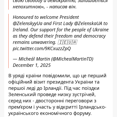
свою свободу й демократію, залишається
непохитною», - написав він.
Honoured to welcome President
@ZelenskyyUa
and First Lady
@ZelenskaUA
to
Ireland. Our support for the people of Ukraine
as they defend their freedom and democracy
remains unwavering. 🇮🇪🇺🇦
pic.twitter.com/9KCxuzzZpQ
— Micheál Martin (@MichealMartinTD)
December 1, 2025
В уряді країни
повідомили
, що це перший
офіційний візит президента України та
першої леді до Ірландії. Під час поїздки
Зеленський проведе низку зустрічей,
серед них - двосторонні переговори з
прем’єром і участь у відкритті Ірландсько-
українського економічного форуму.