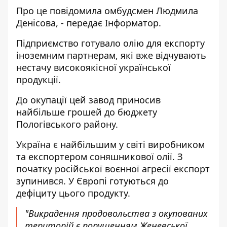
Про це
повідомила
омбудсмен Людмила
Денісова, - передає
Інформатор
.
Підприємство готувало олію для експорту
іноземним партнерам, які вже відчувають
нестачу високоякісної української
продукції.
До окупації цей завод приносив
найбільше грошей до бюджету
Пологівського району.
Україна є найбільшим у світі виробником
та експортером соняшникової олії. З
початку російської воєнної агресії експорт
зупинився. У Європі готуються до
дефіциту цього продукту.
"Викрадення продовольства з окупованих
територій є порушенням Женевської