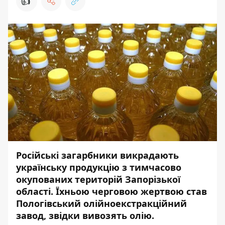
👍
Російські загарбники викрадають
українську продукцію з тимчасово
окупованих територій Запорізької
області. Їхньою черговою жертвою став
Пологівський олійноекстракційний
завод, звідки вивозять олію.