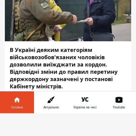
В Україні деяким категоріям
військовозобов'язаних чоловіків
дозволили виїжджати за кордон.
Відповідні зміни до правил перетину
держкордону зазначені у постанові
Кабінету міністрів.
Про це повідомляє
Інформатор
.
Головна
Актуально
Україна на часі
Youtube
"Дозвіл для перетину кордону
отримають, насамперед, ті категорії
Інформатор у
Завантажити
громадян, які є вкрай важливими для
телефоні
👉
забезпечення потреб армії, допомоги