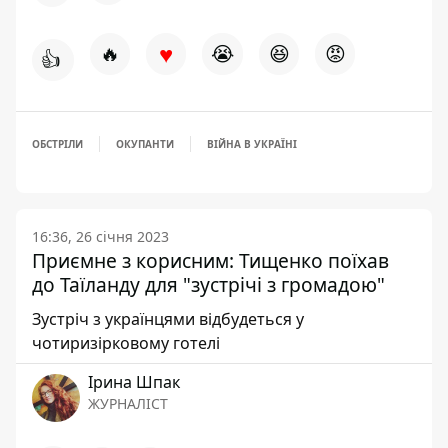
♥
🔥
😭
😆
😡
👍
ОБСТРІЛИ
ОКУПАНТИ
ВІЙНА В УКРАЇНІ
16:36, 26 січня 2023
Приємне з корисним: Тищенко поїхав
до Таїланду для "зустрічі з громадою"
Зустріч з українцями відбудеться у
чотиризірковому готелі
Ірина Шпак
ЖУРНАЛІСТ