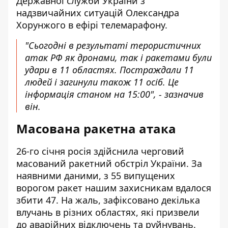
Державної служби України з
надзвичайних ситуацій Олександра
Хорунжого в ефірі телемарафону.
"Сьогодні в результаті терористичних
атак РФ як дронами, так і ракетами були
удари в 11 областях. Постраждали 11
людей і загинули також 11 осіб. Це
інформація станом на 15:00", - зазначив
він.
Масована ракетна атака
26-го січня росія здійснила черговий
масований ракетний обстріл України
. За
наявними даними, з 55 випущених
ворогом ракет нашим захисникам вдалося
збити 47. На жаль, зафіксовано декілька
влучань в різних областях, які призвели
до аварійних відключень та руйнувань.