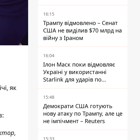
16:15
Трампу відмовлено – Сенат
США не виділив $70 млрд на
війну з Іраном
16:04
Ілон Маск поки відмовляє
Україні у використанні
Starlink для ударів по
території Росії – ЗМІ
чі, як
15:48
Демократи США готують
нову атаку по Трампу, але це
в
:
не імпічмент – Reuters
актор,
15:33