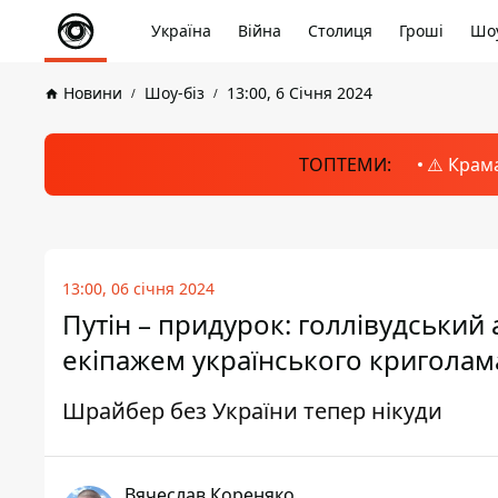
Україна
Війна
Столиця
Гроші
Шоу
Новини
Шоу-біз
13:00, 6 Січня 2024
ТОПТЕМИ:
⚠️ Крам
13:00, 06 січня 2024
Путін – придурок: голлівудський
екіпажем українського кригола
Шрайбер без України тепер нікуди
Вячеслав Кореняко