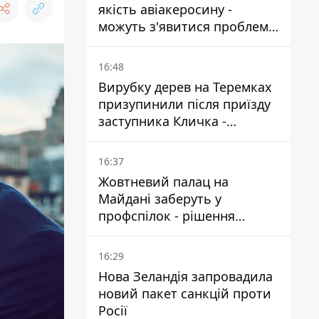
якість авіакеросину -
можуть з'явитися проблеми
з літаками до Якутії
16:48
Вирубку дерев на Теремках
призупинили після приїзду
заступника Кличка -
почався діалог
16:37
Жовтневий палац на
Майдані заберуть у
профспілок - рішення
Господарського суду
16:29
Нова Зеландія запровадила
новий пакет санкцій проти
Росії