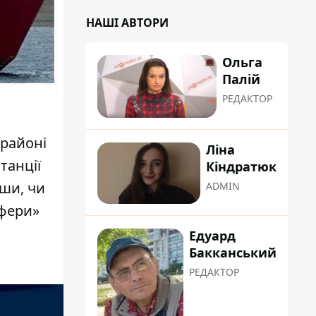
НАШІ АВТОРИ
Ольга
Палій
РЕДАКТОР
 районі
Ліна
танції
Кіндратюк
вши, чи
ADMIN
сфери»
Едуард
Бакканський
РЕДАКТОР