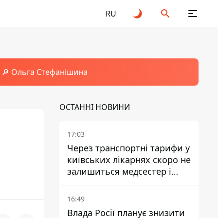
RU
🔎 Ольга Стефанішина
ОСТАННІ НОВИНИ
17:03
Через транспортні тарифи у
київських лікарнях скоро не
залишиться медсестер і
санітарок - професор
Голубовська
16:49
Влада Росії планує знизити