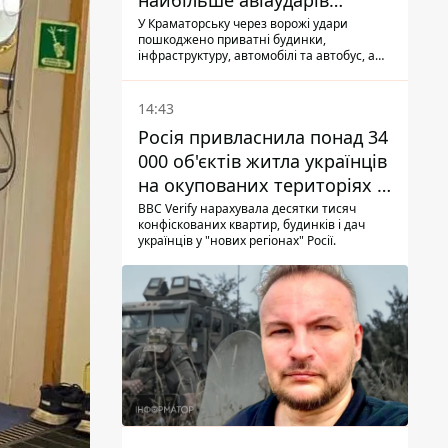
найбільше авіаударів
КАБ-250
У Краматорську через ворожі удари
пошкоджено приватні будинки,
інфраструктуру, автомобілі та автобус, а
загалом за добу на Донеччині загинула
одна людина і ще 15 отримали поранення
14:43
Росія привласнила понад 34
000 об'єктів житла українців
на окупованих територіях -
розслідування BBC
BBC Verify нарахувала десятки тисяч
конфіскованих квартир, будинків і дач
українців у "нових регіонах" Росії.