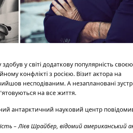
 здобув у світі додаткову
популярність
своєю
йному конфлікті з росією. Візит актора на
вийшов несподіваним. А незаплановані зустрі
'ятовуються на все життя.
ний антарктичний науковий центр повідоми
гість – Лієв Шрайбер, відомий американський 