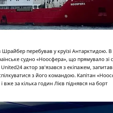
в Шрайбер
перебував у круїзі Антарктидою. В
аїнське судно «Ноосфера», що прямувало зі с
United24 актор зв'язався з екіпажем, запита
спілкуватися з його командою. Капітан «Ноо
 вже за кілька годин Лієв піднявся на борт