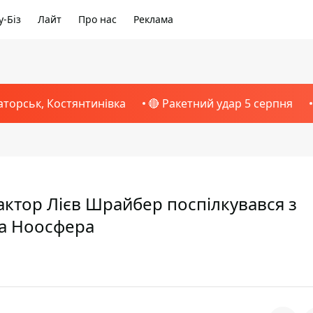
-Біз
Лайт
Про нас
Реклама
аторськ, Костянтинівка
🔴 Ракетний удар 5 серпня
 актор Лієв Шрайбер поспілкувався з
ма Ноосфера