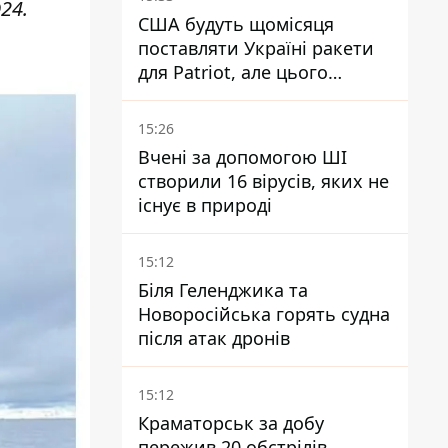
24.
США будуть щомісяця
поставляти Україні ракети
для Patriot, але цього
недостатньо - Зеленський
15:26
Вчені за допомогою ШІ
створили 16 вірусів, яких не
існує в природі
15:12
Біля Геленджика та
Новоросійська горять судна
після атак дронів
15:12
Краматорськ за добу
пережив 20 обстрілів,