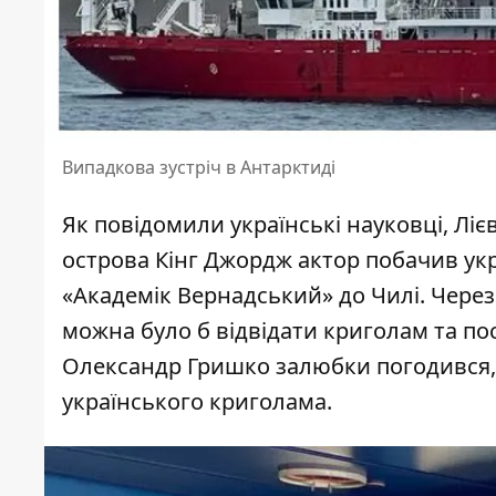
Випадкова зустріч в Антарктиді
Як повідомили українські науковці,
Ліє
острова Кінг Джордж актор побачив укр
«Академік Вернадський» до Чилі. Через 
можна було б відвідати криголам та по
Олександр Гришко залюбки погодився, і
українського криголама.