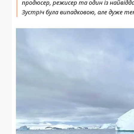
продюсер, режисер та один із найвідда
Зустріч була випадковою, але дуже т