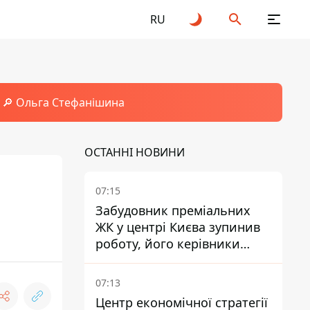
RU
🔎 Ольга Стефанішина
ОСТАННІ НОВИНИ
07:15
Забудовник преміальних
ЖК у центрі Києва зупинив
роботу, його керівники
втекли з України - Bihus.info
07:13
Центр економічної стратегії