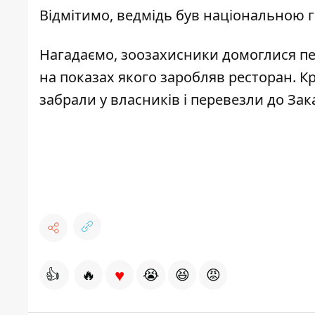
Відмітимо, ведмідь був національною г
Нагадаємо, зоозахисники
домоглися пе
на показах якого заробляв ресторан. Кр
забрали у власників
і перевезли до Зак
♥
👍
🔥
😭
😆
😡