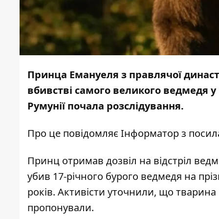
Принца Емануеля з правлячої династ
вбивстві самого великого ведмедя у
Румунії почала розслідування.
Про це повідомляє
Інформатор
з поси
Принц отримав дозвіл на відстріл ведме
убив 17-річного бурого ведмедя на пріз
років. Активісти уточнили, що тварина 
пропонували.