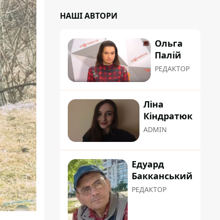
НАШІ АВТОРИ
Ольга
Палій
РЕДАКТОР
Ліна
Кіндратюк
ADMIN
Едуард
Бакканський
РЕДАКТОР