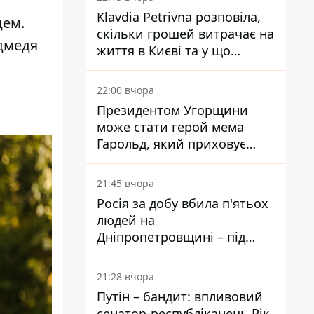
Klavdia Petrivna розповіла,
цем.
скільки грошей витрачає на
едмедя
життя в Києві та у що
вкладає мільйони
22:00 вчора
Президентом Угорщини
може стати герой мема
Гарольд, який приховує
біль – він очолив народне
голосування
21:45 вчора
Росія за добу вбила п'ятьох
людей на
Дніпропетровщині – під
ударами опинилися п'ять
районів області
21:28 вчора
Путін – бандит: впливовий
сенатор-республіканець Рік