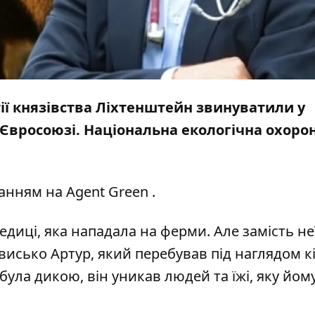
ії князівства Ліхтенштейн звинуватили у
 Євросоюзі. Національна екологічна охоро
ланням на
Agent Green
.
диці, яка нападала на ферми. Але замість неї
висько Артур, який перебував під наглядом к
була дикою, він уникав людей та їжі, яку йом