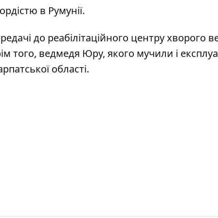
ордістю в Румунії.
редачі до реабілітаційного центр
у хворого в
ім того, ведмедя Юру, якого
мучили і експлуа
арпатської області.