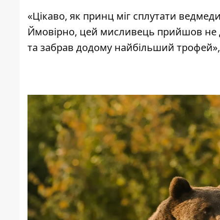
«Цікаво, як принц міг сплутати ведмед
Ймовірно, цей мисливець прийшов не д
та забрав додому найбільший трофей», 