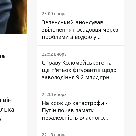
субсидії з рахунку в
Ощадбанку - яким було
23:09 вчора
рішення
Зеленський анонсував
звільнення посадовця через
проблеми з водою у
Марганці
22:52 вчора
на
Справу Коломойського та
ще п'ятьох фігурантів щодо
заволодіння 9,2 млрд грн
ПриватБанку скерували до
суду
22:33 вчора
 він
На крок до катастрофи -
ілька
Путін почав ламати
незалежність власного
у
Центробанку, змусивши
знизити базову ставку
22:15 вчора