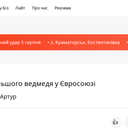
-Біз
Лайт
Про нас
Реклама
тний удар 5 серпня
⚠️ Краматорськ, Костянтинівка
льшого ведмедя у Євросоюзі
 Артур
👍