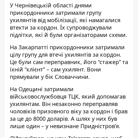
У Чернівецькій області днями
прикордонники затримали групу
ухилянтів від мобілізації, які намагалися
втекти за кордон. Їх
супроводжували
підлітки
, які й були організаторами схеми.
На Закарпатті прикордонники
затримали
цілу групу для втечі ухилянтів
за кордон.
Це були сам переправник, його “стажер” та
їхній “клієнт” – сам ухилянт. Вони
прямували у бік Словаччини.
На Одещині
затримали
військовослужбовця ТЦК
, який допомагав
ухилянтам. Він незаконно переправляв
чоловіків призовного віку за кордон і брав
за це до 8000 доларів. А шлях у них був
лише один – у невизнане Придністров’я.