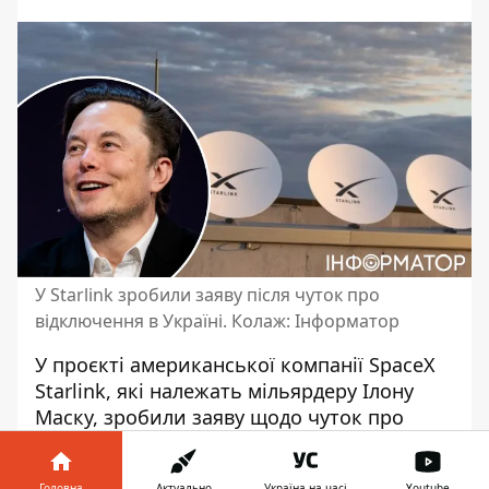
У Starlink зробили заяву після чуток про
відключення в Україні. Колаж: Інформатор
У проєкті американської компанії SpaceX
Starlink, які належать мільярдеру Ілону
Маску,
зробили заяву щодо чуток про
припинення надання послуг
доступу до
інтернету для України. Їх назвали
Головна
Актуально
Україна на часі
Youtube