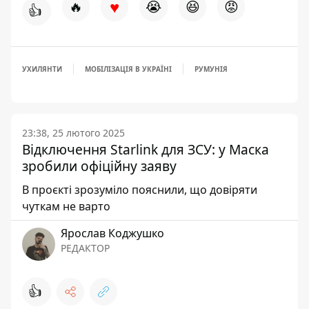
♥
🔥
😭
😆
😡
👍
УХИЛЯНТИ
МОБІЛІЗАЦІЯ В УКРАЇНІ
РУМУНІЯ
23:38, 25 лютого 2025
Відключення Starlink для ЗСУ: у Маска
зробили офіційну заяву
В проєкті зрозуміло пояснили, що довіряти
чуткам не варто
Ярослав Коджушко
РЕДАКТОР
👍