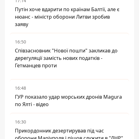
17:14
Путін хоче вдарити по країнам Балтії, але є
нюанс - міністр оборони Литви зробив
заяву
16:50
Співзасновник "Нової пошти" закликав до
дерегуляції замість нових податків -
Гетманцев проти
16:48
ГУР показало удар морських дронів Magura
по Ялті - відео
16:30
Прикордонник дезертирував під час
оборони Маріуполя і пішов служити в "ДНР"