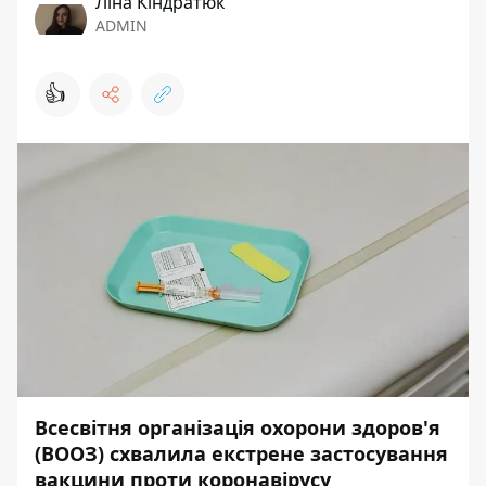
Ліна Кіндратюк
ADMIN
👍
Всесвітня організація охорони здоров'я
(ВООЗ) схвалила екстрене застосування
вакцини проти коронавірусу