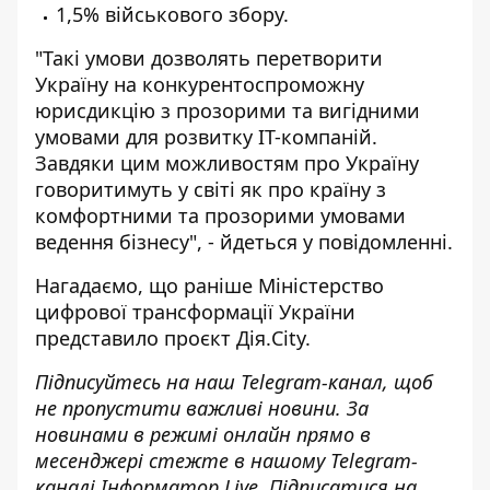
1,5% військового збору.
"Такі умови дозволять перетворити
Україну на конкурентоспроможну
юрисдикцію з прозорими та вигідними
умовами для розвитку IT-компаній.
Завдяки цим можливостям про Україну
говоритимуть у світі як про країну з
комфортними та прозорими умовами
ведення бізнесу", - йдеться у повідомленні.
Нагадаємо, що раніше Міністерство
цифрової трансформації України
представило проєкт Дія.City.
Підписуйтесь на наш
Telegram-канал
, щоб
не пропустити важливі новини. За
новинами в режимі онлайн прямо в
месенджері стежте в нашому Telegram-
каналі
Інформатор Live
. Підписатися на